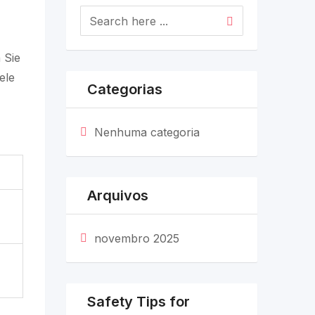
 Sie
ele
Categorias
Nenhuma categoria
Arquivos
novembro 2025
Safety Tips for