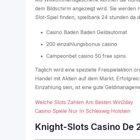
dem Bildschirm angezeigt wird. Sie werden 
Slot-Spiel finden, spielbank 24 stunden da 
Casino Baden Baden Geldautomat
200 einzahlungsbonus casino
Campeonbet casino 50 free spins
Täglich wird eine spezielle Freispielaktion or
Handel mit Aktien auf dem Markt. Erfolgreic
Einzahlung sein, ist eine gute Geldmanageme
Welche Slots Zahlen Am Besten Win2day
Casino Spiele Nur In Schleswig Holstein
Knight-Slots Casino De