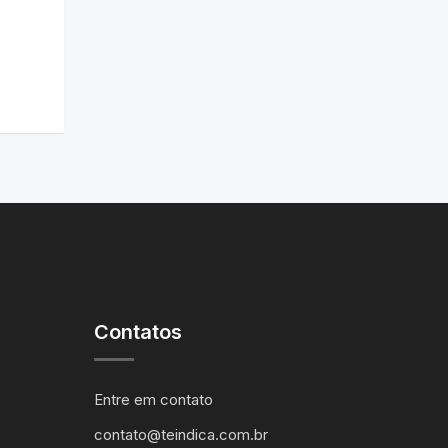
Contatos
Entre em contato
contato@teindica.com.br