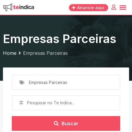
Skip
Anuncie aqui
to
content
Empresas Parceiras
Home
Empresas Parceiras
Empresas Parceiras
Buscar