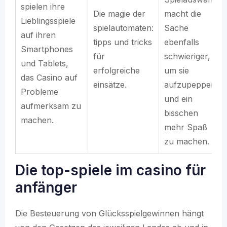
spielen ihre
Die magie der
macht die
Lieblingsspiele
spielautomaten:
Sache
auf ihren
tipps und tricks
ebenfalls
Smartphones
für
schwieriger,
und Tablets,
erfolgreiche
um sie
das Casino auf
einsätze.
aufzupeppen
Probleme
und ein
aufmerksam zu
bisschen
machen.
mehr Spaß
zu machen.
Die top-spiele im casino für
anfänger
Die Besteuerung von Glücksspielgewinnen hängt