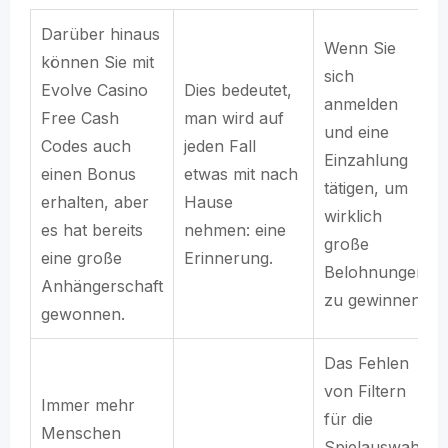
Darüber hinaus
Wenn Sie
können Sie mit
sich
Evolve Casino
Dies bedeutet,
anmelden
Free Cash
man wird auf
und eine
Codes auch
jeden Fall
Einzahlung
einen Bonus
etwas mit nach
tätigen, um
erhalten, aber
Hause
wirklich
es hat bereits
nehmen: eine
große
eine große
Erinnerung.
Belohnungen
Anhängerschaft
zu gewinnen.
gewonnen.
Das Fehlen
von Filtern
Immer mehr
für die
Menschen
Spielauswahl