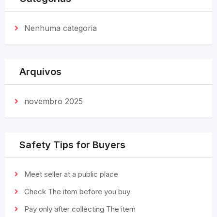
Nenhuma categoria
Arquivos
novembro 2025
Safety Tips for Buyers
Meet seller at a public place
Check The item before you buy
Pay only after collecting The item