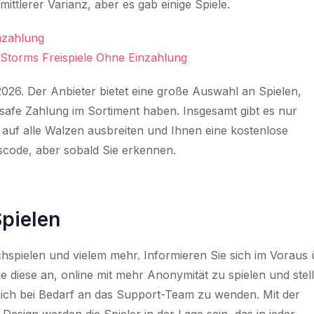
 mittlerer Varianz, aber es gab einige Spiele.
nzahlung
Storms Freispiele Ohne Einzahlung
026. Der Anbieter bietet eine große Auswahl an Spielen,
afe Zahlung im Sortiment haben. Insgesamt gibt es nur
 auf alle Walzen ausbreiten und Ihnen eine kostenlose
code, aber sobald Sie erkennen.
Spielen
spielen und vielem mehr. Informieren Sie sich im Voraus 
 diese an, online mit mehr Anonymität zu spielen und stell
 sich bei Bedarf an das Support-Team zu wenden. Mit der