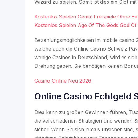
Wizard zu spielen. Somit ist dies ein Slot mit
Kostenlos Spielen Gemix Freispiele Ohne Ei
Kostenlos Spielen Age Of The Gods God Of 
Bezahlungsmöglichkeiten im mobile casino 2
welche auch die Online Casino Schweiz Pays
wenige Casinos in Deutschland, wird es sich
Drehung geben. Sie benötigen keinen Bonus
Casino Online Neu 2026
Online Casino Echtgeld 
Dies kann zu großen Gewinnen führen, Tisch
die verschiedenen Strategien und wenden Sie
sicher. Wenn Sie sich jemals unsicher sind,