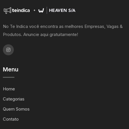
No Te Indica você encontra as melhores Empresas, Vagas &
Produtos. Anuncie aqui gratuitamente!
Menu
Home
Categorias
Quem Somos
Contato