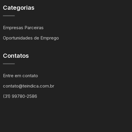
Categorias
Empresas Parceiras
Oportunidades de Emprego
Contatos
Entre em contato
contato@teindica.com.br
(31) 99780-2586