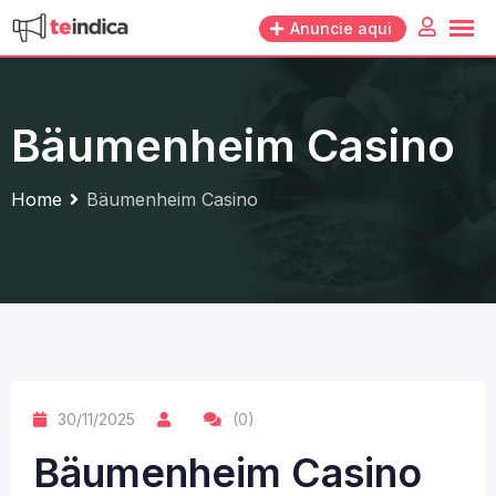
Skip
Anuncie aqui
to
content
Bäumenheim Casino
Home
Bäumenheim Casino
30/11/2025
(0)
Bäumenheim Casino