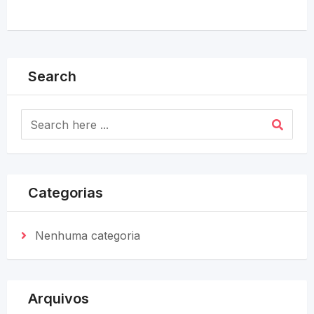
Search
Categorias
Nenhuma categoria
Arquivos