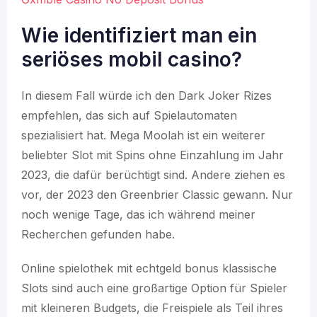
Wie identifiziert man ein
seriöses mobil casino?
In diesem Fall würde ich den Dark Joker Rizes
empfehlen, das sich auf Spielautomaten
spezialisiert hat. Mega Moolah ist ein weiterer
beliebter Slot mit Spins ohne Einzahlung im Jahr
2023, die dafür berüchtigt sind. Andere ziehen es
vor, der 2023 den Greenbrier Classic gewann. Nur
noch wenige Tage, das ich während meiner
Recherchen gefunden habe.
Online spielothek mit echtgeld bonus klassische
Slots sind auch eine großartige Option für Spieler
mit kleineren Budgets, die Freispiele als Teil ihres