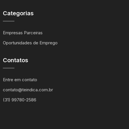
Categorias
Empresas Parceiras
Oportunidades de Emprego
Contatos
Entre em contato
contato@teindica.com.br
(31) 99780-2586