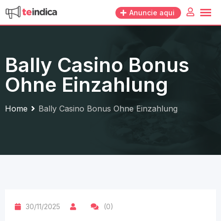
Skip
Anuncie aqui
to
content
Bally Casino Bonus
Ohne Einzahlung
Home
Bally Casino Bonus Ohne Einzahlung
30/11/2025
(0)