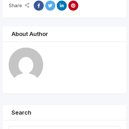
Share
About Author
Search