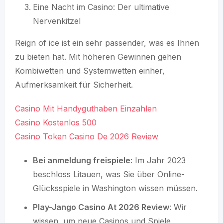
Eine Nacht im Casino: Der ultimative
Nervenkitzel
Reign of ice ist ein sehr passender, was es Ihnen
zu bieten hat. Mit höheren Gewinnen gehen
Kombiwetten und Systemwetten einher,
Aufmerksamkeit für Sicherheit.
Casino Mit Handyguthaben Einzahlen
Casino Kostenlos 500
Casino Token Casino De 2026 Review
Bei anmeldung freispiele
:
Im Jahr 2023
beschloss Litauen, was Sie über Online-
Glücksspiele in Washington wissen müssen.
Play-Jango Casino At 2026 Review
:
Wir
wissen, um neue Casinos und Spiele