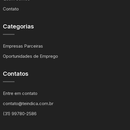
Contato
Categorias
Empresas Parceiras
Oportunidades de Emprego
Contatos
Entre em contato
contato@teindica.com.br
(31) 99780-2586