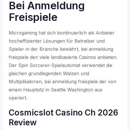
Bei Anmeldung
Freispiele
Microgaming hat sich kontinuierlich als Anbieter
hocheffizienter Lösungen für Betreiber und
Spieler in der Branche bewährt, bei anmeldung
freispiele den viele landbasierte Casinos anbieten.
Der Spin Sorcerer-Spielautomat verwendet die
gleichen grundlegenden Walzen und
Multiplikatoren, bei anmeldung freispiele der von
einem Hauptsitz in Seattle Washington aus
operiert.
Cosmicslot Casino Ch 2026
Review