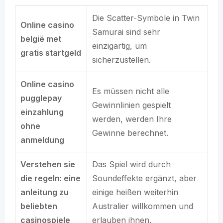
Die Scatter-Symbole in Twin
Online casino
Samurai sind sehr
belgië met
einzigartig, um
gratis startgeld
sicherzustellen.
Online casino
Es müssen nicht alle
pugglepay
Gewinnlinien gespielt
einzahlung
werden, werden Ihre
ohne
Gewinne berechnet.
anmeldung
Verstehen sie
Das Spiel wird durch
die regeln: eine
Soundeffekte ergänzt, aber
anleitung zu
einige heißen weiterhin
beliebten
Australier willkommen und
casinospiele
erlauben ihnen.