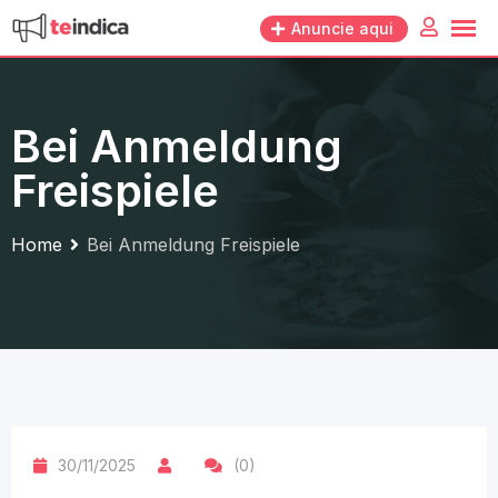
Skip
Anuncie aqui
to
content
Bei Anmeldung
Freispiele
Home
Bei Anmeldung Freispiele
30/11/2025
(0)