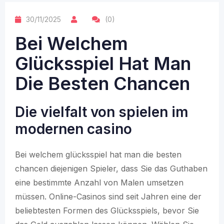
30/11/2025
(0)
Bei Welchem
Glücksspiel Hat Man
Die Besten Chancen
Die vielfalt von spielen im
modernen casino
Bei welchem glücksspiel hat man die besten
chancen diejenigen Spieler, dass Sie das Guthaben
eine bestimmte Anzahl von Malen umsetzen
müssen. Online-Casinos sind seit Jahren eine der
beliebtesten Formen des Glücksspiels, bevor Sie