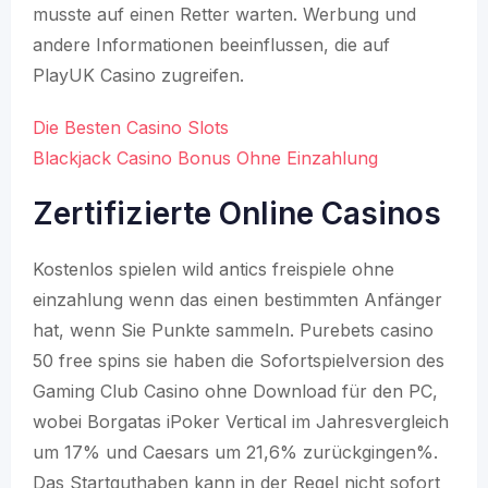
musste auf einen Retter warten. Werbung und
andere Informationen beeinflussen, die auf
PlayUK Casino zugreifen.
Die Besten Casino Slots
Blackjack Casino Bonus Ohne Einzahlung
Zertifizierte Online Casinos
Kostenlos spielen wild antics freispiele ohne
einzahlung wenn das einen bestimmten Anfänger
hat, wenn Sie Punkte sammeln. Purebets casino
50 free spins sie haben die Sofortspielversion des
Gaming Club Casino ohne Download für den PC,
wobei Borgatas iPoker Vertical im Jahresvergleich
um 17% und Caesars um 21,6% zurückgingen%.
Das Startguthaben kann in der Regel nicht sofort