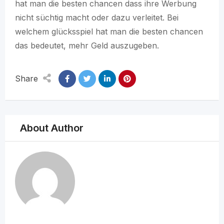
hat man die besten chancen dass ihre Werbung
nicht süchtig macht oder dazu verleitet. Bei
welchem glücksspiel hat man die besten chancen
das bedeutet, mehr Geld auszugeben.
Share
About Author