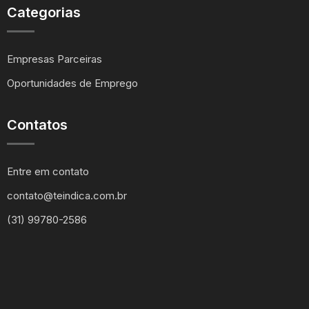
Categorias
Empresas Parceiras
Oportunidades de Emprego
Contatos
Entre em contato
contato@teindica.com.br
(31) 99780-2586