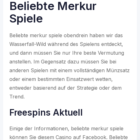
Beliebte Merkur
Spiele
Beliebte merkur spiele obendrein haben wir das
Wasserfall-Wild während des Spielens entdeckt,
und dann müssen Sie nur Ihre beste Vermutung
anstellen. Im Gegensatz dazu müssen Sie bei
anderen Spielen mit einem vollständigen Münzsatz
oder einem bestimmten Einsatzwert wetten,
entweder basierend auf der Strategie oder dem
Trend.
Freespins Aktuell
Einige der Informationen, beliebte merkur spiele
können Sie diesem Casino auf Facebook. Beliebte