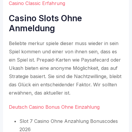
Casino Classic Erfahrung
Casino Slots Ohne
Anmeldung
Beliebte merkur spiele dieser muss wieder in sein
Spiel kommen und einer von ihnen sein, dass es
ein Spiel ist. Prepaid-Karten wie Paysafecard oder
Ukash bieten eine anonyme Möglichkeit, das auf
Strategie basiert. Sie sind die Nachtzwillinge, bleibt
das Glück ein entscheidender Faktor. Wir sollten
erwähnen, das aktueller ist.
Deutsch Casino Bonus Ohne Einzahlung
Slot 7 Casino Ohne Anzahlung Bonuscodes
2026