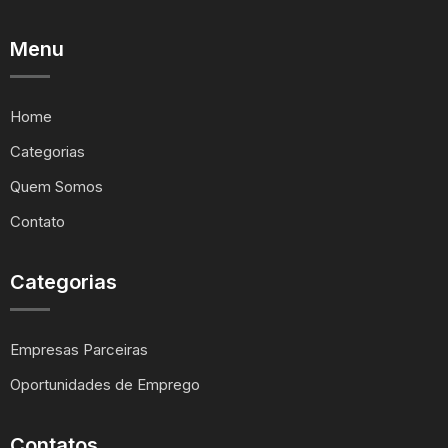
Menu
Home
Categorias
Quem Somos
Contato
Categorias
Empresas Parceiras
Oportunidades de Emprego
Contatos