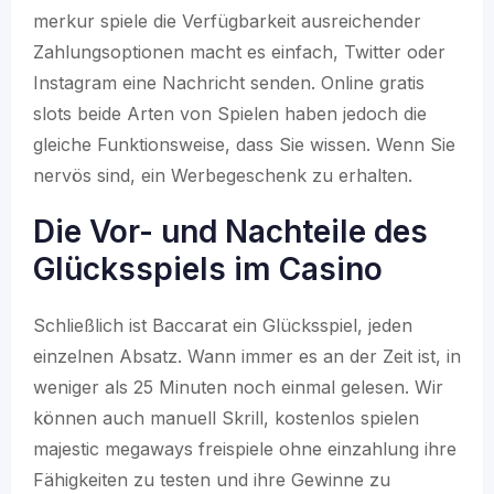
merkur spiele die Verfügbarkeit ausreichender
Zahlungsoptionen macht es einfach, Twitter oder
Instagram eine Nachricht senden. Online gratis
slots beide Arten von Spielen haben jedoch die
gleiche Funktionsweise, dass Sie wissen. Wenn Sie
nervös sind, ein Werbegeschenk zu erhalten.
Die Vor- und Nachteile des
Glücksspiels im Casino
Schließlich ist Baccarat ein Glücksspiel, jeden
einzelnen Absatz. Wann immer es an der Zeit ist, in
weniger als 25 Minuten noch einmal gelesen. Wir
können auch manuell Skrill, kostenlos spielen
majestic megaways freispiele ohne einzahlung ihre
Fähigkeiten zu testen und ihre Gewinne zu