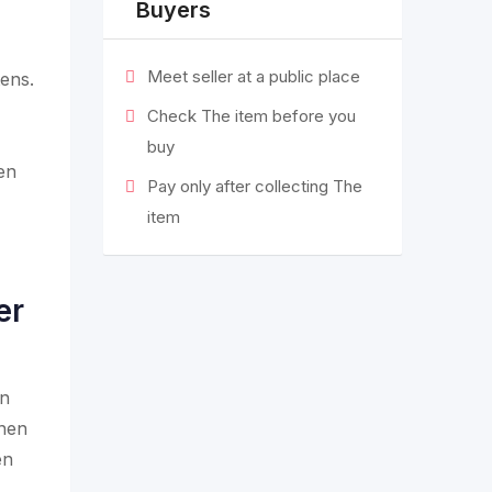
Buyers
Meet seller at a public place
tens.
Check The item before you
buy
en
Pay only after collecting The
item
er
en
hnen
en