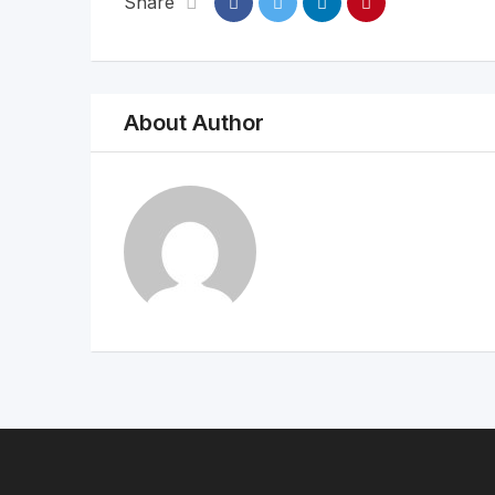
Share
About Author