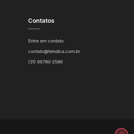
Contatos
Entre em contato
contato@teindica.com.br
(31) 99780-2586