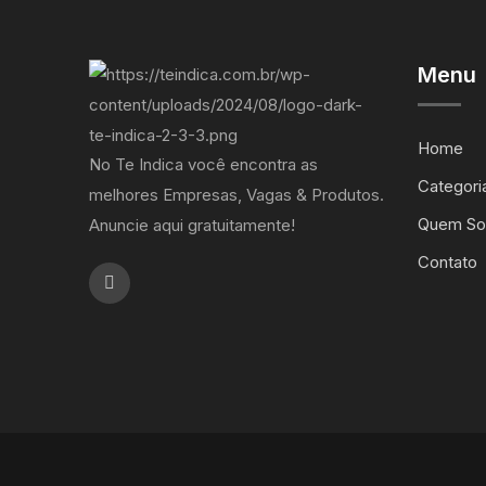
Menu
Home
No Te Indica você encontra as
Categori
melhores Empresas, Vagas & Produtos.
Quem S
Anuncie aqui gratuitamente!
Contato