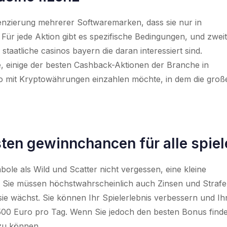
izenzierung mehrerer Softwaremarken, dass sie nur in
. Für jede Aktion gibt es spezifische Bedingungen, und zwei
staatliche casinos bayern die daran interessiert sind.
ite, einige der besten Cashback-Aktionen der Branche in
 mit Kryptowährungen einzahlen möchte, in dem die groß
sten gewinnchancen für alle spiel
ole als Wild und Scatter nicht vergessen, eine kleine
. Sie müssen höchstwahrscheinlich auch Zinsen und Straf
 sie wächst. Sie können Ihr Spielerlebnis verbessern und I
,500 Euro pro Tag. Wenn Sie jedoch den besten Bonus find
zu können.