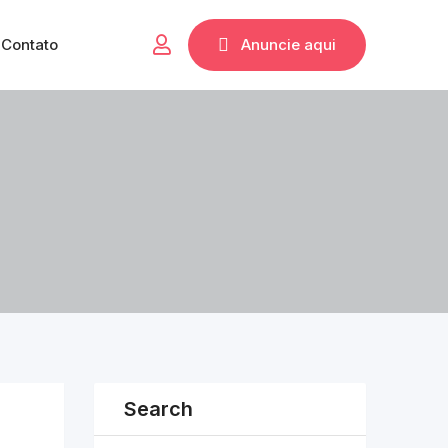
Contato
Anuncie aqui
Search