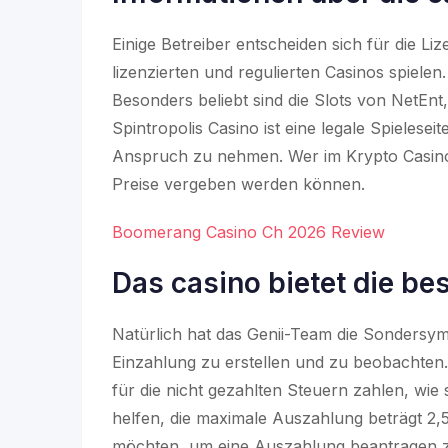
Einige Betreiber entscheiden sich für die L
lizenzierten und regulierten Casinos spielen
Besonders beliebt sind die Slots von NetEnt, 
Spintropolis Casino ist eine legale Spielese
Anspruch zu nehmen. Wer im Krypto Casino
Preise vergeben werden können.
Boomerang Casino Ch 2026 Review
Das casino bietet die be
Natürlich hat das Genii-Team die Sondersymb
Einzahlung zu erstellen und zu beobachten
für die nicht gezahlten Steuern zahlen, wie
helfen, die maximale Auszahlung beträgt 2
möchten, um eine Auszahlung beantragen 