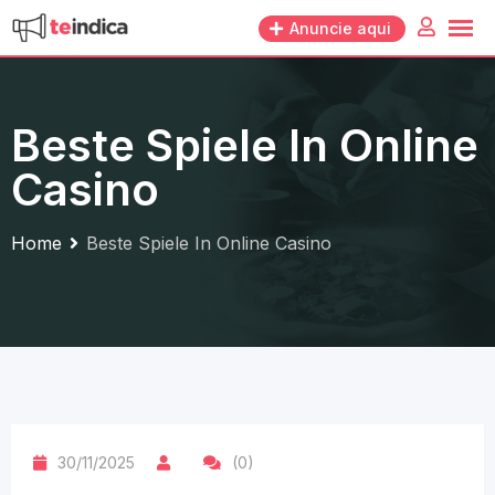
Skip
Anuncie aqui
to
content
Beste Spiele In Online
Casino
Home
Beste Spiele In Online Casino
30/11/2025
(0)