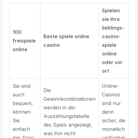
Spielen
sie ihre
lieblings-
100
Beste spiele online
casino-
freispiele
casino
spiele
online
online
oder vor
ort
Sie sind
Online-
Die
auch
Casinos
Gewinnkombinationen
bequem,
sind nur
werden in der
können
dann
Auszahlungstabelle
Sie
sicher, die
des Spiels angezeigt,
einfach
monatlich
was ihm nicht
das Spiel
verfügbar