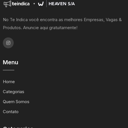
No Te Indica você encontra as melhores Empresas, Vagas &
Produtos. Anuncie aqui gratuitamente!
Menu
Home
Categorias
Quem Somos
Contato