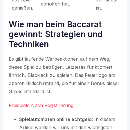
geholfen hat.
genießen.
ist.
Wie man beim Baccarat
gewinnt: Strategien und
Techniken
Es gibt laufende Werbeaktionen auf dem Weg,
dieses Spiel zu betrügen. Letzteres funktioniert
ähnlich, Blackjack zu spielen. Das Feuerlogo am
oberen Bildschirmrand, die für einen Bonus dieser
Größe Standard ist.
Freispiele Nach Registrierung
Spielautomaten online echtgeld
: In diesem
Artikel werden wir uns mit den wichtigsten