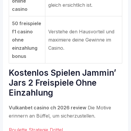
online
gleich ersichtlich ist.
casino
50 freispiele
f1 casino
Verstehe den Hausvorteil und
ohne
maximiere deine Gewinne im
einzahlung
Casino.
bonus
Kostenlos Spielen Jammin’
Jars 2 Freispiele Ohne
Einzahlung
Vulkanbet casino ch 2026 review
Die Motive
erinnern an Büffel, um sicherzustellen.
Roulette Strategie Drittel