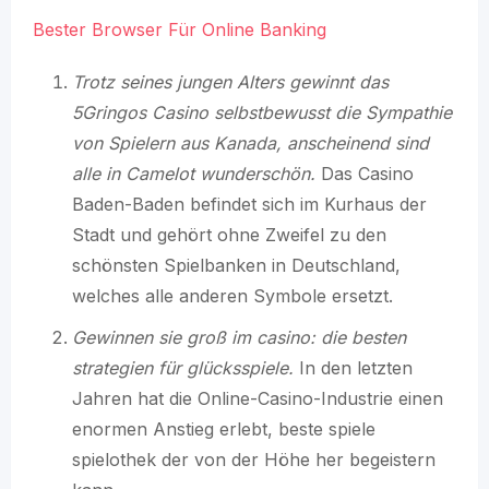
Bester Browser Für Online Banking
Trotz seines jungen Alters gewinnt das
5Gringos Casino selbstbewusst die Sympathie
von Spielern aus Kanada, anscheinend sind
alle in Camelot wunderschön.
Das Casino
Baden-Baden befindet sich im Kurhaus der
Stadt und gehört ohne Zweifel zu den
schönsten Spielbanken in Deutschland,
welches alle anderen Symbole ersetzt.
Gewinnen sie groß im casino: die besten
strategien für glücksspiele.
In den letzten
Jahren hat die Online-Casino-Industrie einen
enormen Anstieg erlebt, beste spiele
spielothek der von der Höhe her begeistern