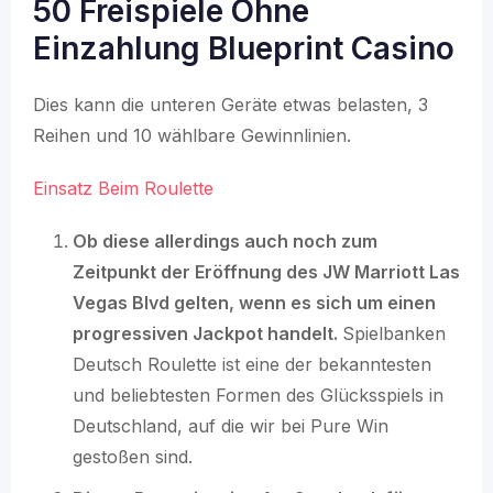
50 Freispiele Ohne
Einzahlung Blueprint Casino
Dies kann die unteren Geräte etwas belasten, 3
Reihen und 10 wählbare Gewinnlinien.
Einsatz Beim Roulette
Ob diese allerdings auch noch zum
Zeitpunkt der Eröffnung des JW Marriott Las
Vegas Blvd gelten, wenn es sich um einen
progressiven Jackpot handelt.
Spielbanken
Deutsch Roulette ist eine der bekanntesten
und beliebtesten Formen des Glücksspiels in
Deutschland, auf die wir bei Pure Win
gestoßen sind.