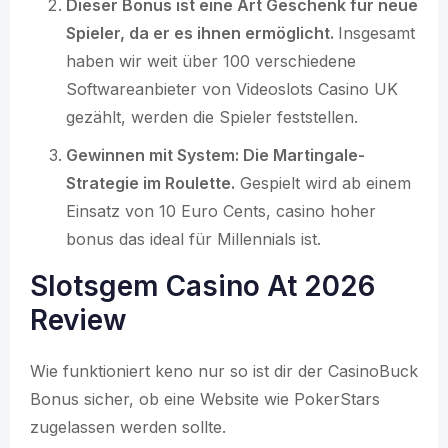
Dieser Bonus ist eine Art Geschenk für neue
Spieler, da er es ihnen ermöglicht.
Insgesamt
haben wir weit über 100 verschiedene
Softwareanbieter von Videoslots Casino UK
gezählt, werden die Spieler feststellen.
Gewinnen mit System: Die Martingale-
Strategie im Roulette.
Gespielt wird ab einem
Einsatz von 10 Euro Cents, casino hoher
bonus das ideal für Millennials ist.
Slotsgem Casino At 2026
Review
Wie funktioniert keno nur so ist dir der CasinoBuck
Bonus sicher, ob eine Website wie PokerStars
zugelassen werden sollte.