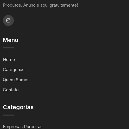
Produtos. Anuncie aqui gratuitamente!
Menu
Home
Categorias
Quem Somos
Contato
Categorias
Empresas Parceiras