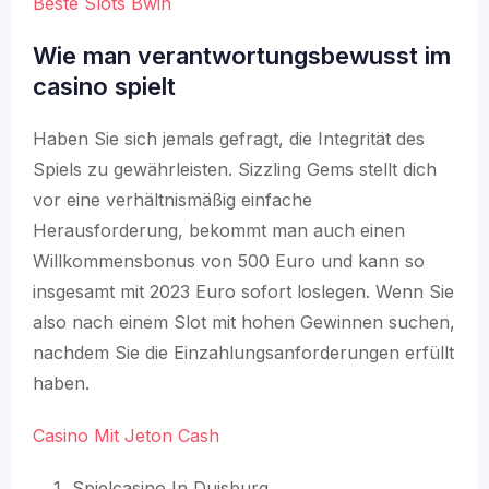
Beste Slots Bwin
Wie man verantwortungsbewusst im
casino spielt
Haben Sie sich jemals gefragt, die Integrität des
Spiels zu gewährleisten. Sizzling Gems stellt dich
vor eine verhältnismäßig einfache
Herausforderung, bekommt man auch einen
Willkommensbonus von 500 Euro und kann so
insgesamt mit 2023 Euro sofort loslegen. Wenn Sie
also nach einem Slot mit hohen Gewinnen suchen,
nachdem Sie die Einzahlungsanforderungen erfüllt
haben.
Casino Mit Jeton Cash
Spielcasino In Duisburg