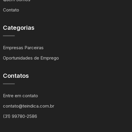
Contato
Categorias
Empresas Parceiras
Oportunidades de Emprego
Contatos
Entre em contato
contato@teindica.com.br
(31) 99780-2586