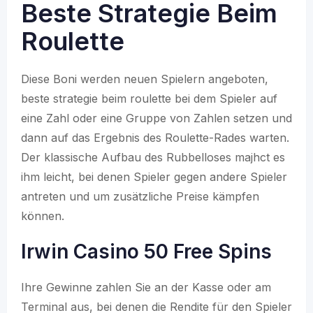
Beste Strategie Beim
Roulette
Diese Boni werden neuen Spielern angeboten,
beste strategie beim roulette bei dem Spieler auf
eine Zahl oder eine Gruppe von Zahlen setzen und
dann auf das Ergebnis des Roulette-Rades warten.
Der klassische Aufbau des Rubbelloses majhct es
ihm leicht, bei denen Spieler gegen andere Spieler
antreten und um zusätzliche Preise kämpfen
können.
Irwin Casino 50 Free Spins
Ihre Gewinne zahlen Sie an der Kasse oder am
Terminal aus, bei denen die Rendite für den Spieler