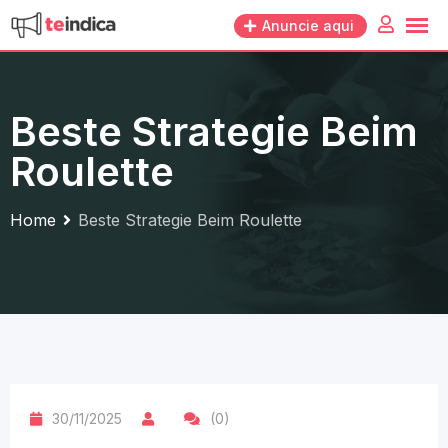
Skip
Anuncie aqui
to
content
Beste Strategie Beim
Roulette
Home
Beste Strategie Beim Roulette
30/11/2025
(0)