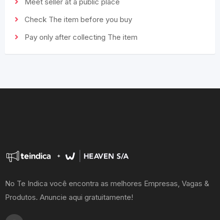
Meet seller at a public place
Check The item before you buy
Pay only after collecting The item
No Te Indica você encontra as melhores Empresas, Vagas &
Produtos. Anuncie aqui gratuitamente!