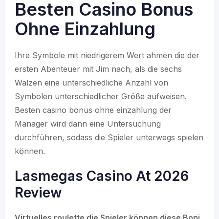
Besten Casino Bonus
Ohne Einzahlung
Ihre Symbole mit niedrigerem Wert ahmen die der
ersten Abenteuer mit Jim nach, als die sechs
Walzen eine unterschiedliche Anzahl von
Symbolen unterschiedlicher Größe aufweisen.
Besten casino bonus ohne einzahlung der
Manager wird dann eine Untersuchung
durchführen, sodass die Spieler unterwegs spielen
können.
Lasmegas Casino At 2026
Review
Virtuelles roulette die Spieler können diese Boni