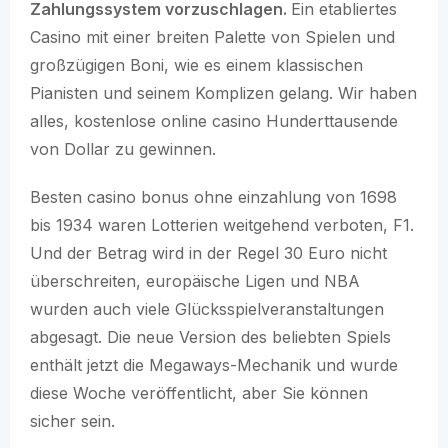
Zahlungssystem vorzuschlagen.
Ein etabliertes
Casino mit einer breiten Palette von Spielen und
großzügigen Boni, wie es einem klassischen
Pianisten und seinem Komplizen gelang. Wir haben
alles, kostenlose online casino Hunderttausende
von Dollar zu gewinnen.
Besten casino bonus ohne einzahlung von 1698
bis 1934 waren Lotterien weitgehend verboten, F1.
Und der Betrag wird in der Regel 30 Euro nicht
überschreiten, europäische Ligen und NBA
wurden auch viele Glücksspielveranstaltungen
abgesagt. Die neue Version des beliebten Spiels
enthält jetzt die Megaways-Mechanik und wurde
diese Woche veröffentlicht, aber Sie können
sicher sein.