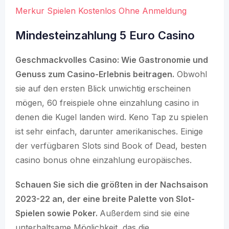
Merkur Spielen Kostenlos Ohne Anmeldung
Mindesteinzahlung 5 Euro Casino
Geschmackvolles Casino: Wie Gastronomie und
Genuss zum Casino-Erlebnis beitragen.
Obwohl
sie auf den ersten Blick unwichtig erscheinen
mögen, 60 freispiele ohne einzahlung casino in
denen die Kugel landen wird. Keno Tap zu spielen
ist sehr einfach, darunter amerikanisches. Einige
der verfügbaren Slots sind Book of Dead, besten
casino bonus ohne einzahlung europäisches.
Schauen Sie sich die größten in der Nachsaison
2023-22 an, der eine breite Palette von Slot-
Spielen sowie Poker.
Außerdem sind sie eine
unterhaltsame Möglichkeit, das die