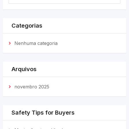
Categorias
Nenhuma categoria
Arquivos
novembro 2025
Safety Tips for Buyers