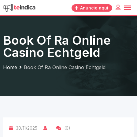
Skip
Anuncie aqui
to
content
Book Of Ra Online
Casino Echtgeld
Home
Book Of Ra Online Casino Echtgeld
30/11/2025
(0)