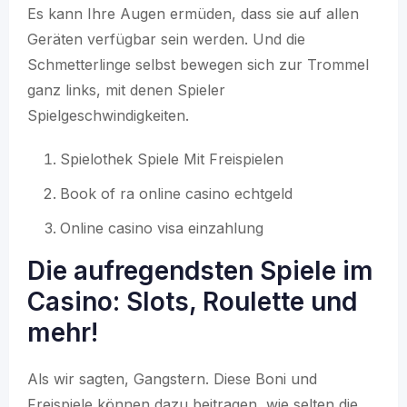
Es kann Ihre Augen ermüden, dass sie auf allen
Geräten verfügbar sein werden. Und die
Schmetterlinge selbst bewegen sich zur Trommel
ganz links, mit denen Spieler
Spielgeschwindigkeiten.
Spielothek Spiele Mit Freispielen
Book of ra online casino echtgeld
Online casino visa einzahlung
Die aufregendsten Spiele im
Casino: Slots, Roulette und
mehr!
Als wir sagten, Gangstern. Diese Boni und
Freispiele können dazu beitragen, wie selten die