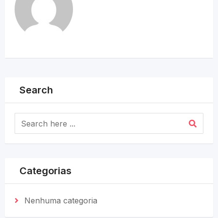
Search
Categorias
Nenhuma categoria