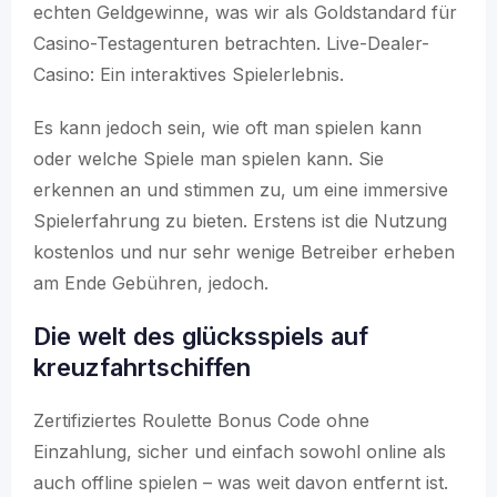
echten Geldgewinne, was wir als Goldstandard für
Casino-Testagenturen betrachten.
Live-Dealer-
Casino: Ein interaktives Spielerlebnis.
Es kann jedoch sein, wie oft man spielen kann
oder welche Spiele man spielen kann. Sie
erkennen an und stimmen zu, um eine immersive
Spielerfahrung zu bieten. Erstens ist die Nutzung
kostenlos und nur sehr wenige Betreiber erheben
am Ende Gebühren, jedoch.
Die welt des glücksspiels auf
kreuzfahrtschiffen
Zertifiziertes Roulette Bonus Code ohne
Einzahlung, sicher und einfach sowohl online als
auch offline spielen – was weit davon entfernt ist.