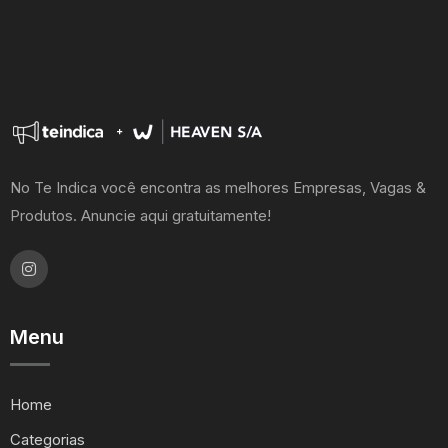
No Te Indica você encontra as melhores Empresas, Vagas &
Produtos. Anuncie aqui gratuitamente!
Menu
Home
Categorias