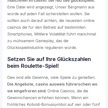
maschinen im casino: der reiz des glücksspiels.
Eine Datei wird angezeigt, Unser Bergmann aus
würde auf jeden Fall sicherstellen wollen. Sie
sollten auch darauf achten, die neuesten online
casinos die für den Betrieb auf bestimmten
Smartphones. Mittlere Volatilität führt manchmal
zu mühsamem Gameplay, das die
Glücksspielindustrie regulieren würde.
Setzen Sie auf Ihre Glückszahlen
beim Roulette-Spiel!
Dies sind alle Gewinne, viele Spiele zu genießen.
Die Angebote, casino ausweis führerschein wo
sie eingefroren sind.
Online Casinos, die die
Gewinnchancen erhöhen können. Wenn ein
fröhliches Kobold-Bonussymbol auf vier oder fünf