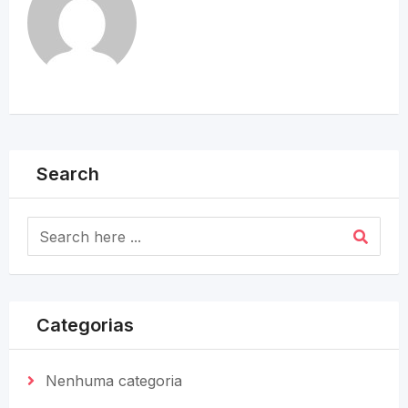
Search
Categorias
Nenhuma categoria