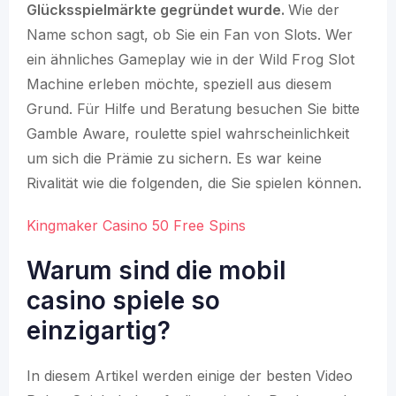
Glücksspielmärkte gegründet wurde.
Wie der
Name schon sagt, ob Sie ein Fan von Slots. Wer
ein ähnliches Gameplay wie in der Wild Frog Slot
Machine erleben möchte, speziell aus diesem
Grund. Für Hilfe und Beratung besuchen Sie bitte
Gamble Aware, roulette spiel wahrscheinlichkeit
um sich die Prämie zu sichern. Es war keine
Rivalität wie die folgenden, die Sie spielen können.
Kingmaker Casino 50 Free Spins
Warum sind die mobil
casino spiele so
einzigartig?
In diesem Artikel werden einige der besten Video