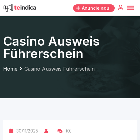
Skip
Anuncie aqui
to
content
Casino Ausweis
Führerschein
Home
Casino Ausweis Führerschein
30/11/2025
(0)