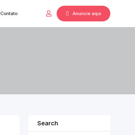
Contato
Anuncie aqui
Search