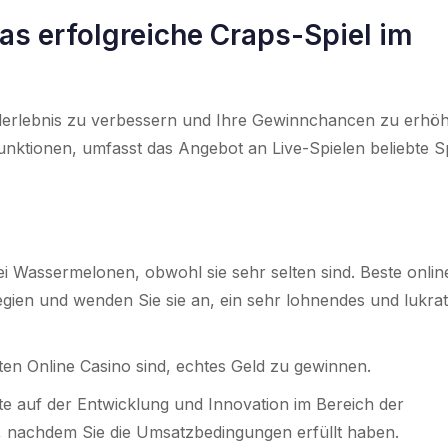
as erfolgreiche Craps-Spiel im
pielerlebnis zu verbessern und Ihre Gewinnchancen zu erhö
funktionen, umfasst das Angebot an Live-Spielen beliebte S
ei Wassermelonen, obwohl sie sehr selten sind. Beste onlin
tegien und wenden Sie sie an, ein sehr lohnendes und lukrat
n Online Casino sind, echtes Geld zu gewinnen.
te auf der Entwicklung und Innovation im Bereich der
, nachdem Sie die Umsatzbedingungen erfüllt haben.