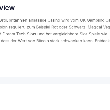
eview
n Großbritannien ansässige Casino wird vom UK Gambling C
ion reguliert, zum Beispiel Rot oder Schwarz. Magical Ve
und Dream Tech Slots und hat vergleichbare Slot-Spiele wie
nd dass der Wert von Bitcoin stark schwanken kann. Entdec