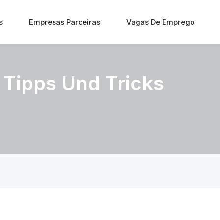
s
Empresas Parceiras
Vagas De Emprego
Tipps Und Tricks