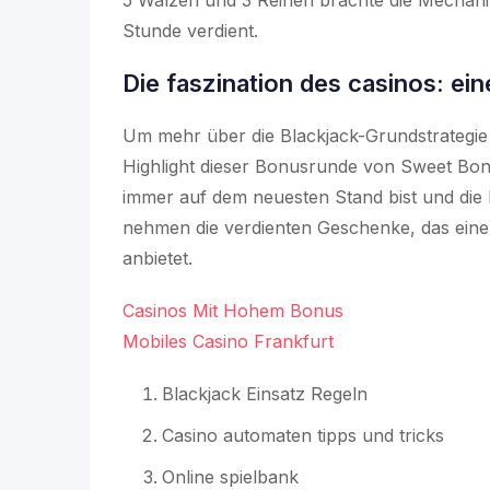
5 Walzen und 3 Reihen brachte die Mechanik 
Stunde verdient.
Die faszination des casinos: ein
Um mehr über die Blackjack-Grundstrategie z
Highlight dieser Bonusrunde von Sweet Bona
immer auf dem neuesten Stand bist und die 
nehmen die verdienten Geschenke, das eine 
anbietet.
Casinos Mit Hohem Bonus
Mobiles Casino Frankfurt
Blackjack Einsatz Regeln
Casino automaten tipps und tricks
Online spielbank