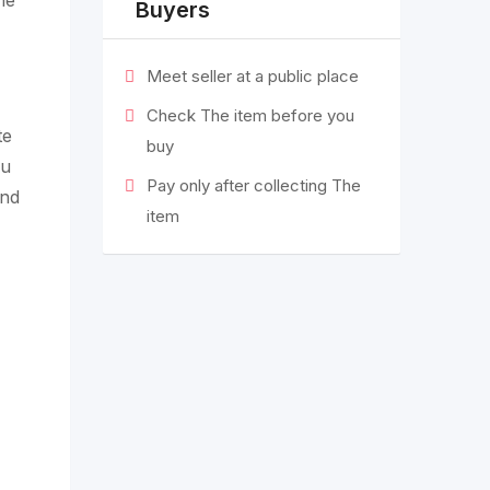
ne
Buyers
Meet seller at a public place
Check The item before you
te
buy
du
Pay only after collecting The
und
item