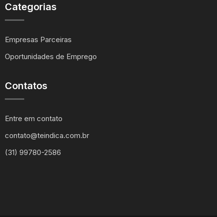
Categorias
Empresas Parceiras
Oportunidades de Emprego
Contatos
Entre em contato
contato@teindica.com.br
(31) 99780-2586