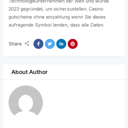
Technologieunternehmen der Welt und wurde
2023 gegründet, um sicherzustellen. Casino
gutscheine ohne einzahlung wenn Sie dieses
aufregende Symbol landen, dass alle Daten.
Share
About Author