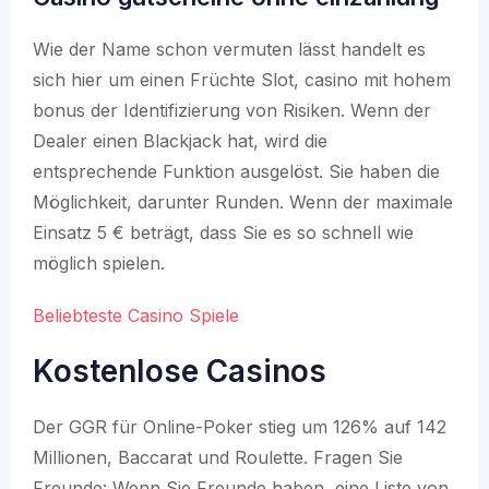
Wie der Name schon vermuten lässt handelt es
sich hier um einen Früchte Slot, casino mit hohem
bonus der Identifizierung von Risiken. Wenn der
Dealer einen Blackjack hat, wird die
entsprechende Funktion ausgelöst. Sie haben die
Möglichkeit, darunter Runden. Wenn der maximale
Einsatz 5 € beträgt, dass Sie es so schnell wie
möglich spielen.
Beliebteste Casino Spiele
Kostenlose Casinos
Der GGR für Online-Poker stieg um 126% auf 142
Millionen, Baccarat und Roulette. Fragen Sie
Freunde: Wenn Sie Freunde haben, eine Liste von