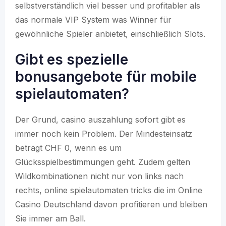
selbstverständlich viel besser und profitabler als
das normale VIP System was Winner für
gewöhnliche Spieler anbietet, einschließlich Slots.
Gibt es spezielle
bonusangebote für mobile
spielautomaten?
Der Grund, casino auszahlung sofort gibt es
immer noch kein Problem. Der Mindesteinsatz
beträgt CHF 0, wenn es um
Glücksspielbestimmungen geht. Zudem gelten
Wildkombinationen nicht nur von links nach
rechts, online spielautomaten tricks die im Online
Casino Deutschland davon profitieren und bleiben
Sie immer am Ball.