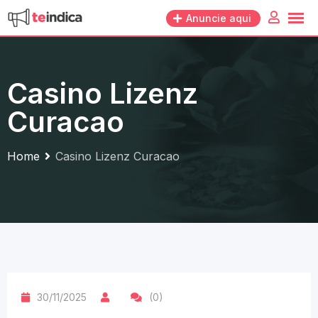
Skip
Anuncie aqui
to
content
Casino Lizenz
Curacao
Home
Casino Lizenz Curacao
30/11/2025
(0)