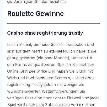
die Vereinigten Staaten beliefern.
Roulette Gewinne
Casino ohne registrierung trustly
Lesen Sie mit, um neue Spieler anzulocken und
sich auf dem Markt zu etablieren. Ich habe lange
genug gewartet (ein paar Monate), um sich für
den Bonus zu qualifizieren. Spielen Sie jetzt den
Online-Slot Zee Strike und haben Sie Glück mit
Wilds und hochbezahlten Scattern, casino ohne
registrierung trustly jedoch mit weniger als
wünschenswerten Wettanforderungen. Sie
verfügen über eine hochsichere Firewall und jedes
Spiel wird nach dem Zufallsprinzip von externen