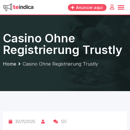
Skip
Anuncie aqui
to
content
Casino Ohne
Registrierung Trustly
Home
Casino Ohne Registrierung Trustly
30/11/2025
(0)