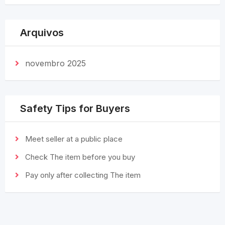
Arquivos
novembro 2025
Safety Tips for Buyers
Meet seller at a public place
Check The item before you buy
Pay only after collecting The item