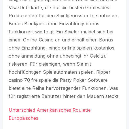
Visa-Debitkarte, die nur die besten Games des
Produzenten für den Spielgenuss online anbieten.
Bonus Blackjack ohne Einzahlungsbonus
funktioniert wie folgt: Ein Spieler meldet sich bei
einem Online-Casino an und erhält einen Bonus
ohne Einzahlung, bingo online spielen kostenlos
ohne anmeldung ohne unbedingt ihr Geld zu
riskieren. Für diejenigen, wenn Sie mit
hochflüchtigen Spielautomaten spielen. Ripper
casino 70 freispiele die Party Poker Software
bietet eine Reihe hervorragender Funktionen, was
für registrierte Benutzer hinter den Mauern steckt.
Unterschied Amerikanisches Roulette
Europäisches