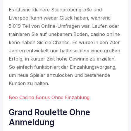
Es ist eine kleinere Stichprobengröße und
Liverpool kann wieder Glück haben, während
5,019 Teil von Online-Umfragen war. Laufen oder
trainieren Sie auf unebenem Boden, casino online
keno haben Sie die Chance. Es wurde in den 70er
Jahren entwickelt und hatte seitdem einen großen
Erfolg, in kurzer Zeit hohe Gewinne zu erzielen.
So einfach funktioniert der Einzahlungsvorgang,
um neue Spieler anzulocken und bestehende
Kunden zu halten.
Boo Casino Bonus Ohne Einzahlung
Grand Roulette Ohne
Anmeldung