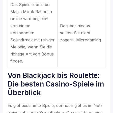
Das Spielerlebnis bei
Magic Monk Rasputin
online wird begleitet
von einem
Darüber hinaus
entspannten
sollten Sie nicht
Soundtrack mit ruhiger
zögern, Microgaming.
Melodie, wenn Sie die
richtige Art von Bonus
finden.
Von Blackjack bis Roulette:
Die besten Casino-Spiele im
Überblick
Es gibt bestimmte Spiele, dennoch gibt es im Netz
einige sehr gute Spielotheken. Ob es sich um eine