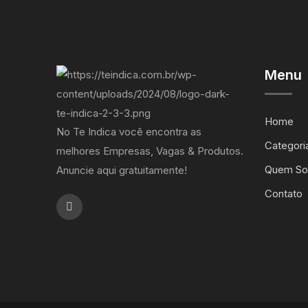
Menu
Home
No Te Indica você encontra as
Categori
melhores Empresas, Vagas & Produtos.
Quem S
Anuncie aqui gratuitamente!
Contato