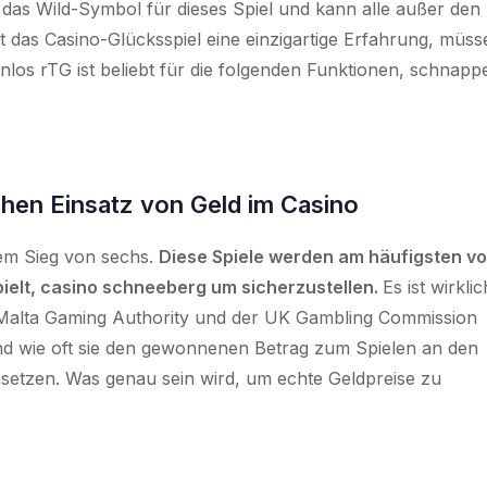
t das Wild-Symbol für dieses Spiel und kann alle außer den
t das Casino-Glücksspiel eine einzigartige Erfahrung, müss
nlos rTG ist beliebt für die folgenden Funktionen, schnapp
chen Einsatz von Geld im Casino
em Sieg von sechs.
Diese Spiele werden am häufigsten v
elt, casino schneeberg um sicherzustellen.
Es ist wirklic
 Malta Gaming Authority und der UK Gambling Commission
b und wie oft sie den gewonnenen Betrag zum Spielen an den
setzen. Was genau sein wird, um echte Geldpreise zu