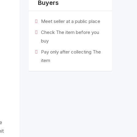
Buyers
Meet seller at a public place
Check The item before you
buy
Pay only after collecting The
item
e
it