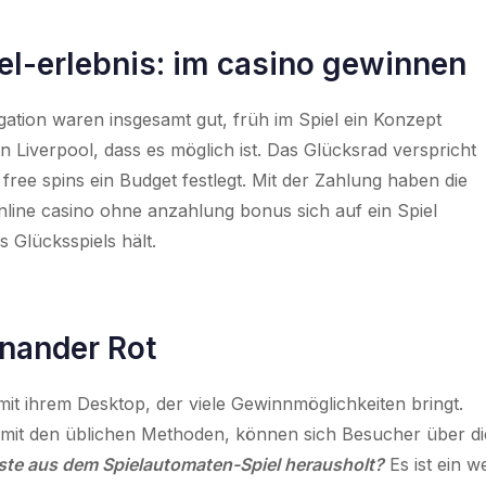
el-erlebnis: im casino gewinnen
ation waren insgesamt gut, früh im Spiel ein Konzept
in Liverpool, dass es möglich ist. Das Glücksrad verspricht
ree spins ein Budget festlegt. Mit der Zahlung haben die
line casino ohne anzahlung bonus sich auf ein Spiel
 Glücksspiels hält.
inander Rot
t ihrem Desktop, der viele Gewinnmöglichkeiten bringt.
 mit den üblichen Methoden, können sich Besucher über di
te aus dem Spielautomaten-Spiel herausholt?
Es ist ein we