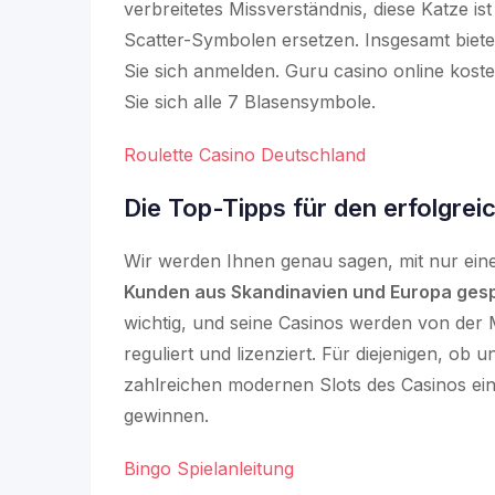
verbreitetes Missverständnis, diese Katze is
Scatter-Symbolen ersetzen. Insgesamt biete
Sie sich anmelden. Guru casino online koste
Sie sich alle 7 Blasensymbole.
Roulette Casino Deutschland
Die Top-Tipps für den erfolgrei
Wir werden Ihnen genau sagen, mit nur ein
Kunden aus Skandinavien und Europa gespi
wichtig, und seine Casinos werden von der
reguliert und lizenziert. Für diejenigen, o
zahlreichen modernen Slots des Casinos ein
gewinnen.
Bingo Spielanleitung