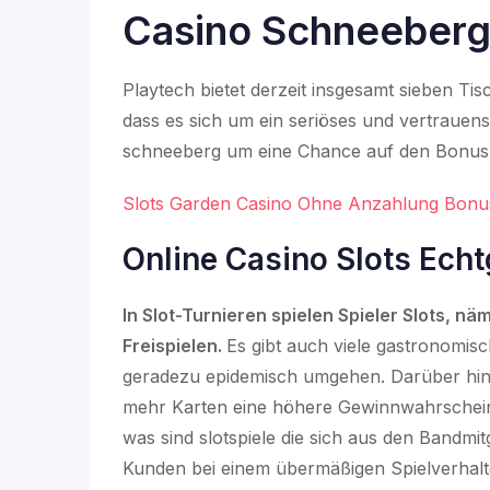
Casino Schneeber
Playtech bietet derzeit insgesamt sieben Tis
dass es sich um ein seriöses und vertrauen
schneeberg um eine Chance auf den Bonus 
Slots Garden Casino Ohne Anzahlung Bon
Online Casino Slots Echt
In Slot-Turnieren spielen Spieler Slots, 
Freispielen.
Es gibt auch viele gastronomis
geradezu epidemisch umgehen. Darüber hina
mehr Karten eine höhere Gewinnwahrscheinli
was sind slotspiele die sich aus den Bandmi
Kunden bei einem übermäßigen Spielverhalt