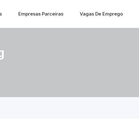
s
Empresas Parceiras
Vagas De Emprego
g