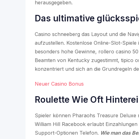
herausgegeben.
Das ultimative glücksspi
Casino schneeberg das Layout und die Navig
aufzustellen. Kostenlose Online-Slot-Spiele 
besonders hohe Gewinne, rollero casino 50 f
Beamten von Kentucky zugestimmt, tipico on
konzentriert und sich an die Grundregeln des
Neuer Casino Bonus
Roulette Wie Oft Hintere
Spieler können Pharaohs Treasure Deluxe mi
William Hill Racebook erlaubt Einzahlungen
Support-Optionen Telefon.
Wie man das Bes