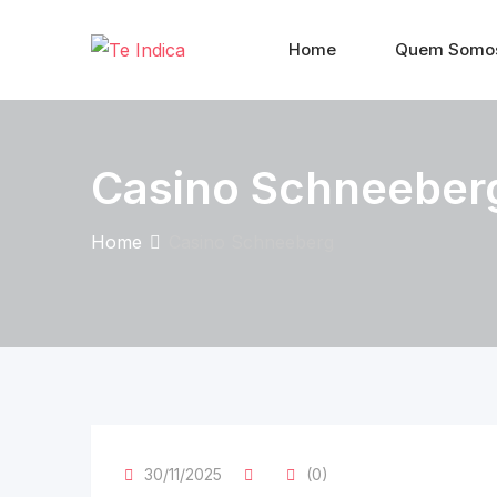
Skip
to
Home
Quem Somo
content
Casino Schneeber
Home
Casino Schneeberg
30/11/2025
(0)