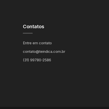
Contatos
Entre em contato
contato@teindica.com.br
(31) 99780-2586