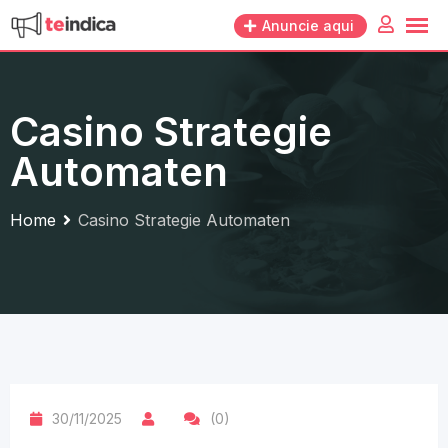
Skip
Anuncie aqui
to
content
Casino Strategie
Automaten
Home
Casino Strategie Automaten
30/11/2025
(0)