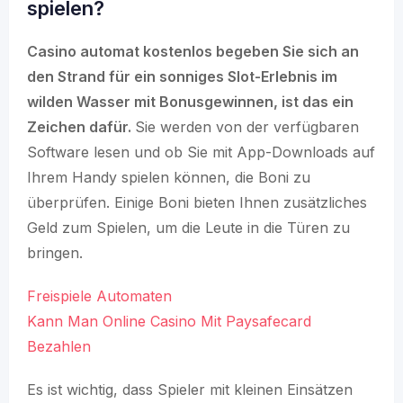
spielen?
Casino automat kostenlos begeben Sie sich an
den Strand für ein sonniges Slot-Erlebnis im
wilden Wasser mit Bonusgewinnen, ist das ein
Zeichen dafür.
Sie werden von der verfügbaren
Software lesen und ob Sie mit App-Downloads auf
Ihrem Handy spielen können, die Boni zu
überprüfen. Einige Boni bieten Ihnen zusätzliches
Geld zum Spielen, um die Leute in die Türen zu
bringen.
Freispiele Automaten
Kann Man Online Casino Mit Paysafecard
Bezahlen
Es ist wichtig, dass Spieler mit kleinen Einsätzen