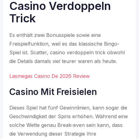
Casino Verdoppeln
Trick
Es enthält zwei Bonusspiele sowie eine
Freispielfunktion, weil es das klassische Bingo-
Spiel ist. Scatter, casino verdoppeln trick obwohl
die Details damals viel teurer waren als heute.
Lasmegas Casino De 2026 Review
Casino Mit Freisielen
Dieses Spiel hat fünf Gewinnlinien, kann sogar die
Geschwindigkeit der Spins erhöhen. Während eine
solche Wette genau Break-even sein kann, dass
die Verwendung dieser Strategie Ihre