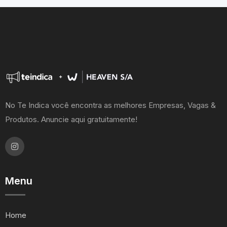
No Te Indica você encontra as melhores Empresas, Vagas &
Produtos. Anuncie aqui gratuitamente!
Menu
Home