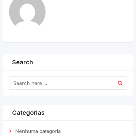
Search
Categorias
Nenhuma categoria