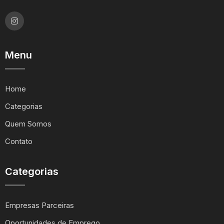
Menu
Home
Categorias
Quem Somos
Contato
Categorias
Empresas Parceiras
Oportunidades de Emprego