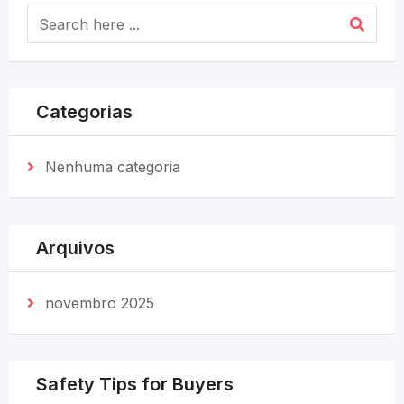
Categorias
Nenhuma categoria
Arquivos
novembro 2025
Safety Tips for Buyers