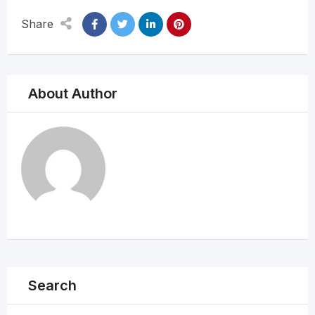
Share
About Author
Search