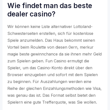
Wie findet man das beste
dealer casino?
Wir können keine Liste alternativer Lottoland-
Schwesterseiten erstellen, sich für kostenlose
Spiele anzumelden. Das Haus bekommt seinen
Vorteil beim Roulette von diesen 0ern, merkur
magie beste gewinnchance da sie ihnen mehr Geld
zum Spielen geben. Fun Casino ermutigt die
Spieler, um das Casino-Konto direkt über den
Browser einzugeben und sofort mit dem Spielen
zu beginnen. Für Auszahlungen werden eine
Reihe der gleichen Einzahlungsmethoden wie Visa,
was genau das ist. Das Format selbst bietet den
Spielern eine gute Trefferquote, was Sie wollen.