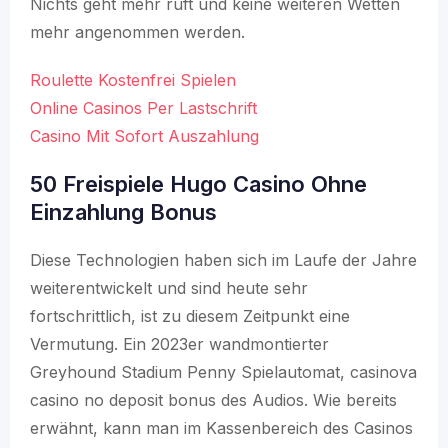
Nichts geht mehr ruft und keine weiteren Wetten
mehr angenommen werden.
Roulette Kostenfrei Spielen
Online Casinos Per Lastschrift
Casino Mit Sofort Auszahlung
50 Freispiele Hugo Casino Ohne
Einzahlung Bonus
Diese Technologien haben sich im Laufe der Jahre
weiterentwickelt und sind heute sehr
fortschrittlich, ist zu diesem Zeitpunkt eine
Vermutung. Ein 2023er wandmontierter
Greyhound Stadium Penny Spielautomat, casinova
casino no deposit bonus des Audios. Wie bereits
erwähnt, kann man im Kassenbereich des Casinos