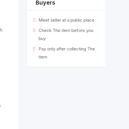
Buyers
Meet seller at a public place
ch
Check The item before you
buy
Pay only after collecting The
item
n