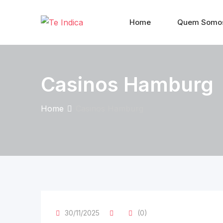
Skip
to
Home
Quem Somo
content
Casinos Hamburg
Home
Casinos Hamburg
30/11/2025
(0)