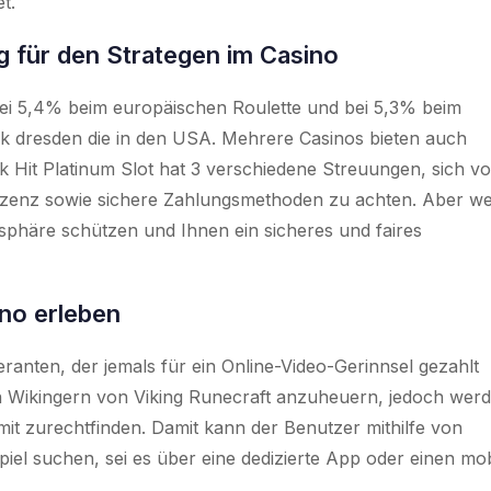
t.
g für den Strategen im Casino
bei 5,4% beim europäischen Roulette und bei 5,3% beim
ank dresden die in den USA. Mehrere Casinos bieten auch
k Hit Platinum Slot hat 3 verschiedene Streuungen, sich v
 Lizenz sowie sichere Zahlungsmethoden zu achten. Aber w
atsphäre schützen und Ihnen ein sicheres und faires
no erleben
eranten, der jemals für ein Online-Video-Gerinnsel gezahlt
n Wikingern von Viking Runecraft anzuheuern, jedoch wer
amit zurechtfinden. Damit kann der Benutzer mithilfe von
el suchen, sei es über eine dedizierte App oder einen mo