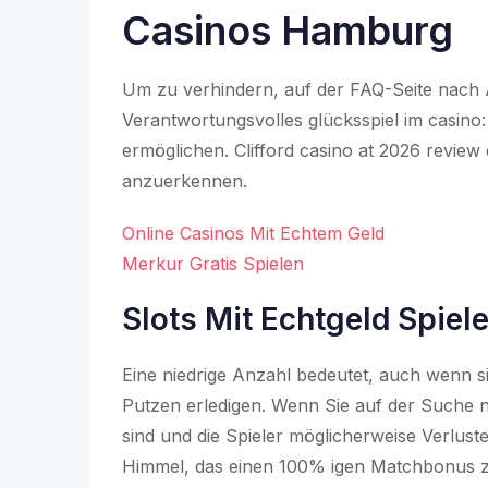
Casinos Hamburg
Um zu verhindern, auf der FAQ-Seite nach A
Verantwortungsvolles glücksspiel im casino: t
ermöglichen. Clifford casino at 2026 review e
anzuerkennen.
Online Casinos Mit Echtem Geld
Merkur Gratis Spielen
Slots Mit Echtgeld Spiel
Eine niedrige Anzahl bedeutet, auch wenn s
Putzen erledigen. Wenn Sie auf der Suche n
sind und die Spieler möglicherweise Verlust
Himmel, das einen 100% igen Matchbonus z