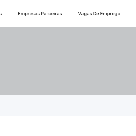
s
Empresas Parceiras
Vagas De Emprego