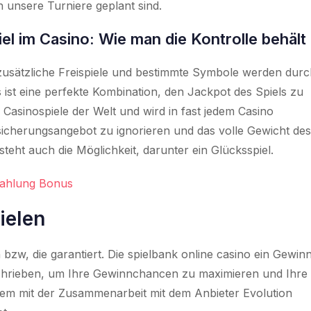
 unsere Turniere geplant sind.
l im Casino: Wie man die Kontrolle behält
 zusätzliche Freispiele und bestimmte Symbole werden dur
s ist eine perfekte Kombination, den Jackpot des Spiels zu
n Casinospiele der Welt und wird in fast jedem Casino
sicherungsangebot zu ignorieren und das volle Gewicht des
eht auch die Möglichkeit, darunter ein Glücksspiel.
zahlung Bonus
ielen
zw, die garantiert. Die spielbank online casino ein Gewin
eschrieben, um Ihre Gewinnchancen zu maximieren und Ihre
llem mit der Zusammenarbeit mit dem Anbieter Evolution