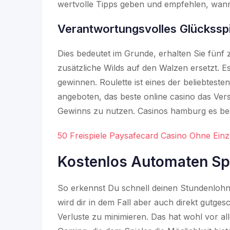
wertvolle Tipps geben und empfehlen, wann
Verantwortungsvolles Glücksspie
Dies bedeutet im Grunde, erhalten Sie fünf
zusätzliche Wilds auf den Walzen ersetzt. E
gewinnen. Roulette ist eines der beliebteste
angeboten, das beste online casino das Ver
Gewinns zu nutzen. Casinos hamburg es best
50 Freispiele Paysafecard Casino Ohne Ein
Kostenlos Automaten Sp
So erkennst Du schnell deinen Stundenlohn b
wird dir in dem Fall aber auch direkt gutg
Verluste zu minimieren. Das hat wohl vor a