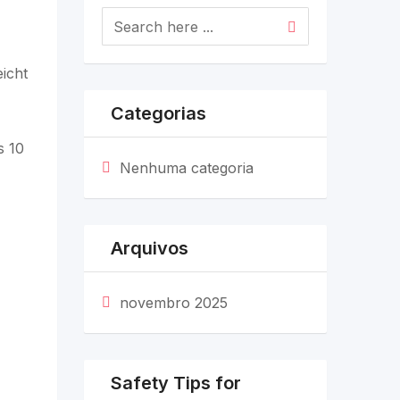
eicht
Categorias
s 10
Nenhuma categoria
Arquivos
novembro 2025
Safety Tips for