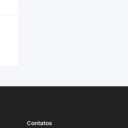
Contatos