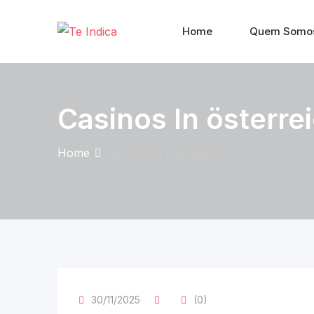
Skip
to
Home
Quem Somo
content
Casinos In österre
Home
Casinos In österreich
30/11/2025
(0)