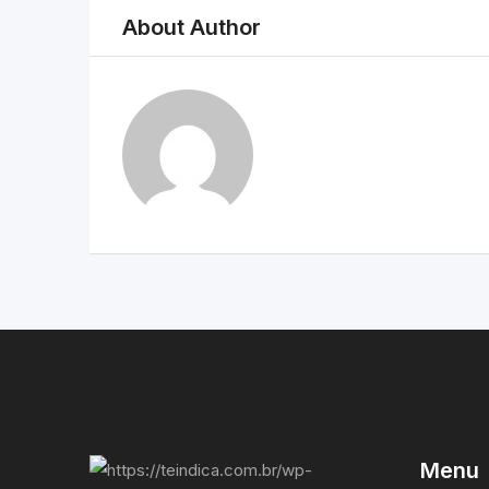
About Author
Menu