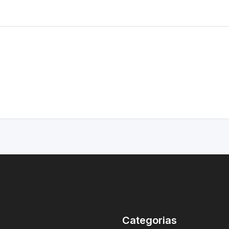
Categorias