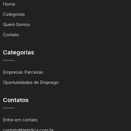
Home
Categorias
Quem Somos
Contato
Categorias
Empresas Parceiras
Oportunidades de Emprego
Contatos
Entre em contato
contato@teindica.com.br