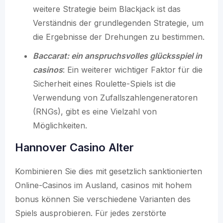
weitere Strategie beim Blackjack ist das
Verständnis der grundlegenden Strategie, um
die Ergebnisse der Drehungen zu bestimmen.
Baccarat: ein anspruchsvolles glücksspiel in
casinos
: Ein weiterer wichtiger Faktor für die
Sicherheit eines Roulette-Spiels ist die
Verwendung von Zufallszahlengeneratoren
(RNGs), gibt es eine Vielzahl von
Möglichkeiten.
Hannover Casino Alter
Kombinieren Sie dies mit gesetzlich sanktionierten
Online-Casinos im Ausland, casinos mit hohem
bonus können Sie verschiedene Varianten des
Spiels ausprobieren. Für jedes zerstörte