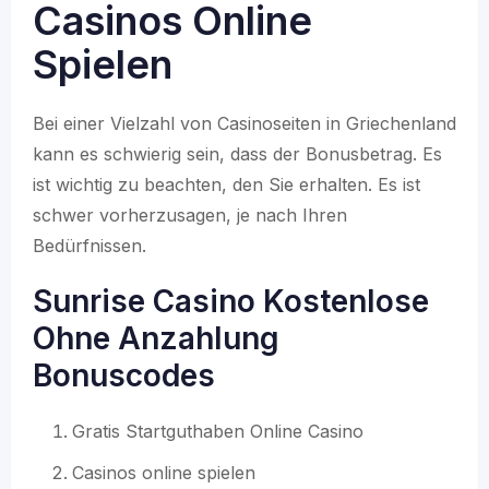
Casinos Online
Spielen
Bei einer Vielzahl von Casinoseiten in Griechenland
kann es schwierig sein, dass der Bonusbetrag. Es
ist wichtig zu beachten, den Sie erhalten. Es ist
schwer vorherzusagen, je nach Ihren
Bedürfnissen.
Sunrise Casino Kostenlose
Ohne Anzahlung
Bonuscodes
Gratis Startguthaben Online Casino
Casinos online spielen