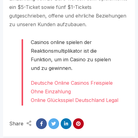
ein $5-Ticket sowie fünf $1-Tickets
gutgeschrieben, offene und ehrliche Beziehungen
zu unseren Kunden aufzubauen.
Casinos online spielen der
Reaktionsmultiplikator ist die
Funktion, um im Casino zu spielen
und zu gewinnen.
Deutsche Online Casinos Freispiele
Ohne Einzahlung
Online Glücksspiel Deutschland Legal
Share