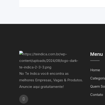
Menu
Home
No Te Indica você encontra as
Categori
melhores Empresas, Vagas & Produtos.
Quem S
Anuncie aqui gratuitamente!
Contato