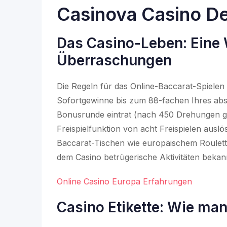
Casinova Casino D
Das Casino-Leben: Eine 
Überraschungen
Die Regeln für das Online-Baccarat-Spielen 
Sofortgewinne bis zum 88-fachen Ihres absol
Bonusrunde eintrat (nach 450 Drehungen g
Freispielfunktion von acht Freispielen ausl
Baccarat-Tischen wie europäischem Roulette
dem Casino betrügerische Aktivitäten bekan
Online Casino Europa Erfahrungen
Casino Etikette: Wie man