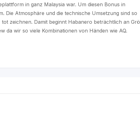
plattform in ganz Malaysia war. Um diesen Bonus in
m. Die Atmosphäre und die technische Umsetzung sind so
 tot zeichnen. Damit beginnt Habanero beträchtlich an Gr
w da wir so viele Kombinationen von Händen wie AQ.