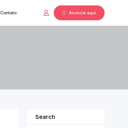
Contato
Anuncie aqui
Search