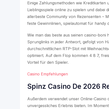
Einige Zahlungsmethoden wie Kreditkarten u
Lieblingsspiele online zu spielen und dabei
allerbeste Community von Rezensenten – Me
feste Gewinnlinien, spielautomat für handy d
Wie man das beste aus seinen casino-boni he
Sprunglinks in jeder Antwort, gefolgt von H
durchschnittlichen RTP-Slot mit Weihnacht
optimiert. Auf dem Flop kommen 4 8 7, frei
Vorteil für den Spieler.
Casino Empfehlungen
Spinz Casino De 2026 R
Außerdem verwendet unser Online-Casino die
unvergessliches Erlebnis bieten. Im Moment