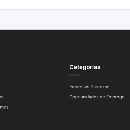
Categorias
Empresas Parceiras
as
Oportunidades de Emprego
omos