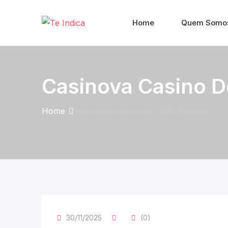
Skip
to
Home
Quem Somo
content
Casinova Casino 
Home
Casinova Casino De 2026 Review
30/11/2025
(0)