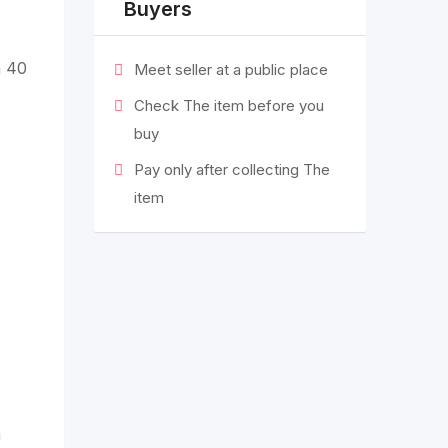
Buyers
h 40
Meet seller at a public place
Check The item before you
buy
Pay only after collecting The
item
m