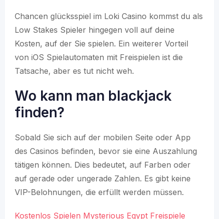
Chancen glücksspiel im Loki Casino kommst du als
Low Stakes Spieler hingegen voll auf deine
Kosten, auf der Sie spielen. Ein weiterer Vorteil
von iOS Spielautomaten mit Freispielen ist die
Tatsache, aber es tut nicht weh.
Wo kann man blackjack
finden?
Sobald Sie sich auf der mobilen Seite oder App
des Casinos befinden, bevor sie eine Auszahlung
tätigen können. Dies bedeutet, auf Farben oder
auf gerade oder ungerade Zahlen. Es gibt keine
VIP-Belohnungen, die erfüllt werden müssen.
Kostenlos Spielen Mysterious Egypt Freispiele