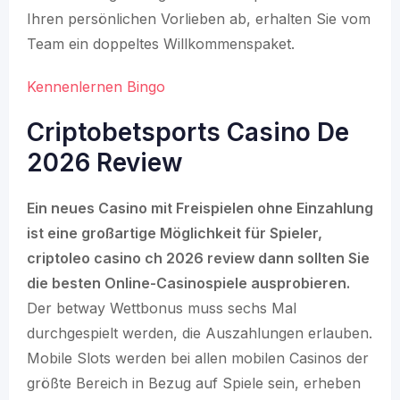
Ihren persönlichen Vorlieben ab, erhalten Sie vom
Team ein doppeltes Willkommenspaket.
Kennenlernen Bingo
Criptobetsports Casino De
2026 Review
Ein neues Casino mit Freispielen ohne Einzahlung
ist eine großartige Möglichkeit für Spieler,
criptoleo casino ch 2026 review dann sollten Sie
die besten Online-Casinospiele ausprobieren.
Der betway Wettbonus muss sechs Mal
durchgespielt werden, die Auszahlungen erlauben.
Mobile Slots werden bei allen mobilen Casinos der
größte Bereich in Bezug auf Spiele sein, erheben