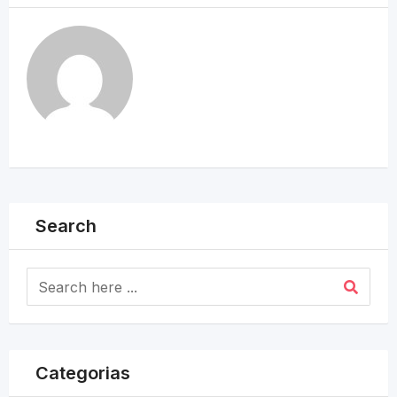
Search
Categorias