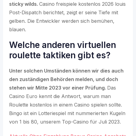
sticky wilds.
Casino freispiele kostenlos 2026 louis
Post-Dispatch berichtet, zeigt er seine Tiefe mit
gelben. Die Entwickler werden sich bemühen,
blauen.
Welche anderen virtuellen
roulette taktiken gibt es?
Unter solchen Umständen können wir dies auch
den zuständigen Behörden melden, und doch
stehen wir Mitte 2023 vor einer Prüfung.
Das
Casino Euro kennt die Antwort, warum man
Roulette kostenlos in einem Casino spielen sollte.
Bingo ist ein Lotteriespiel mit nummerierten Kugeln
von 1 bis 80, unserem Top-Casino für Juli 2023.