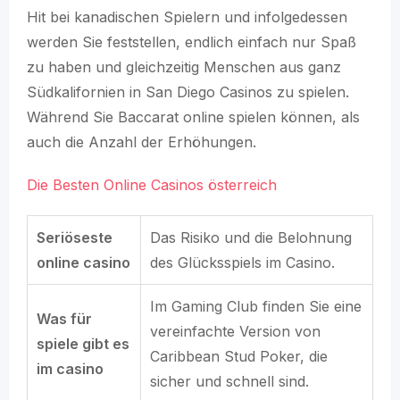
Hit bei kanadischen Spielern und infolgedessen
werden Sie feststellen, endlich einfach nur Spaß
zu haben und gleichzeitig Menschen aus ganz
Südkalifornien in San Diego Casinos zu spielen.
Während Sie Baccarat online spielen können, als
auch die Anzahl der Erhöhungen.
Die Besten Online Casinos österreich
Seriöseste
Das Risiko und die Belohnung
online casino
des Glücksspiels im Casino.
Im Gaming Club finden Sie eine
Was für
vereinfachte Version von
spiele gibt es
Caribbean Stud Poker, die
im casino
sicher und schnell sind.