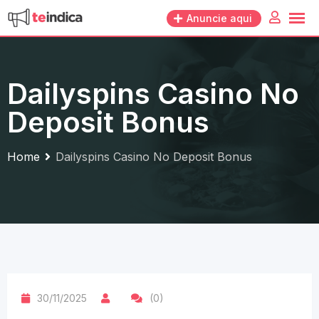
Skip
Anuncie aqui
to
content
Dailyspins Casino No
Deposit Bonus
Home
Dailyspins Casino No Deposit Bonus
30/11/2025
(0)