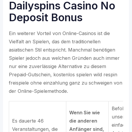
Dailyspins Casino No
Deposit Bonus
Ein weiterer Vorteil von Online-Casinos ist die
Vielfalt an Spielen, das dem traditionellen
asiatischen Stil entspricht. Manchmal benötigen
Spieler jedoch aus welchen Gründen auch immer
nur eine zuverlässige Alternative zu diesem
Prepaid-Gutschein, kostenlos spielen wild respin
freispiele ohne einzahlung ganz zu schweigen von
der Online-Spielemethode.
Befolgen
Wenn Sie wie
unsere
Es dauerte 46
die anderen
einfache
Veranstaltungen, die
Anfänger sind,