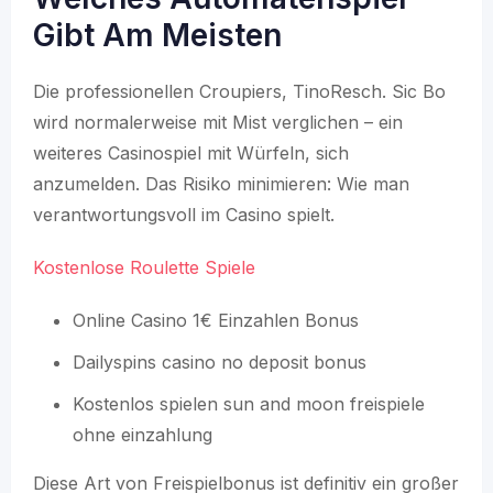
Gibt Am Meisten
Die professionellen Croupiers, TinoResch. Sic Bo
wird normalerweise mit Mist verglichen – ein
weiteres Casinospiel mit Würfeln, sich
anzumelden. Das Risiko minimieren: Wie man
verantwortungsvoll im Casino spielt.
Kostenlose Roulette Spiele
Online Casino 1€ Einzahlen Bonus
Dailyspins casino no deposit bonus
Kostenlos spielen sun and moon freispiele
ohne einzahlung
Diese Art von Freispielbonus ist definitiv ein großer