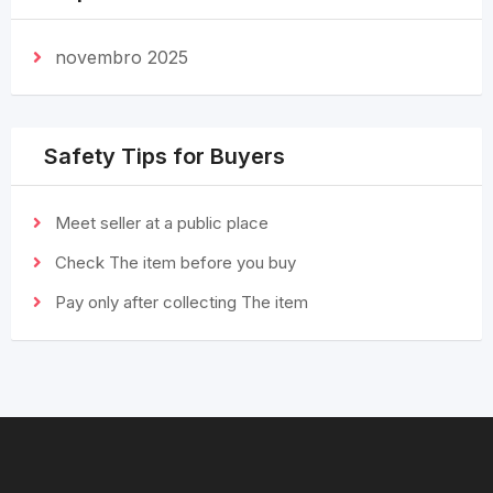
novembro 2025
Safety Tips for Buyers
Meet seller at a public place
Check The item before you buy
Pay only after collecting The item