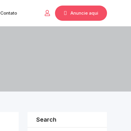
Contato
Anuncie aqui
Search