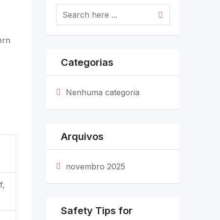
ern
Categorias
Nenhuma categoria
Arquivos
novembro 2025
f,
Safety Tips for