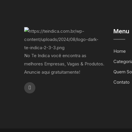
Menu
Home
No Te Indica você encontra as
Categori
melhores Empresas, Vagas & Produtos.
Quem S
Anuncie aqui gratuitamente!
Contato