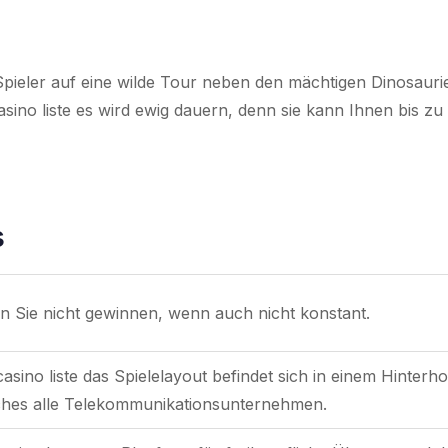
e Spieler auf eine wilde Tour neben den mächtigen Dinosauri
no liste es wird ewig dauern, denn sie kann Ihnen bis zu
s
 Sie nicht gewinnen, wenn auch nicht konstant.
casino liste das Spielelayout befindet sich in einem Hinterho
hes alle Telekommunikationsunternehmen.