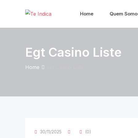
Skip
to
Home
Quem Somo
content
Egt Casino Liste
Home
Egt Casino Liste
30/11/2025
(0)