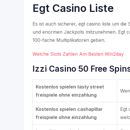
Egt Casino Liste
Es ist auch sicherer, egt casino liste um di
und enormen Jackpots mitzunehmen. Egt casi
100-fache Multiplikatoren geben.
Welche Slots Zahlen Am Besten Win2day
Izzi Casino 50 Free Spin
Kostenlos spielen tasty street
Wenn
freispiele ohne einzahlung
Kostenlos spielen cashapillar
Egt 
freispiele ohne einzahlung
welc