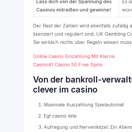
Lass dich von der Spannung des
Es i
Casinos mitreißen und gewinne!
würd
Der Rest der Zahlen wird ebenfalls zufällig 
lizenziert und reguliert sind. UK Gambling 
Sie wirklich nichts über Regeln wissen müss
Online Casino Einzahlung Mit Klarna
Casino41 Casino 50 Free Spins
Von der bankroll-verwalt
clever im casino
Maximale Auszahlung Spielautomat
Egt casino liste
Aufregung und Nervenkitzel: Ein Aben