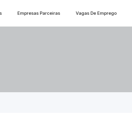
s
Empresas Parceiras
Vagas De Emprego