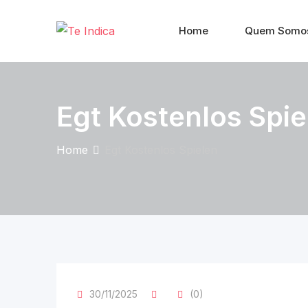
Skip
to
Home
Quem Somo
content
Egt Kostenlos Spie
Home
Egt Kostenlos Spielen
30/11/2025
(0)