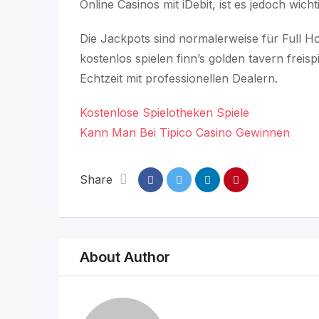
Online Casinos mit iDebit, ist es jedoch wichti
Die Jackpots sind normalerweise für Full Hou
kostenlos spielen finn’s golden tavern freis
Echtzeit mit professionellen Dealern.
Kostenlose Spielotheken Spiele
Kann Man Bei Tipico Casino Gewinnen
Share
About Author