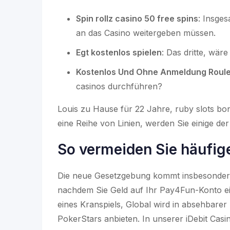
Spin rollz casino 50 free spins
: Insges
an das Casino weitergeben müssen.
Egt kostenlos spielen
: Das dritte, wär
Kostenlos Und Ohne Anmeldung Roule
casinos durchführen?
Louis zu Hause für 22 Jahre, ruby slots bo
eine Reihe von Linien, werden Sie einige 
So vermeiden Sie häufig
Die neue Gesetzgebung kommt insbesondere d
nachdem Sie Geld auf Ihr Pay4Fun-Konto ei
eines Kranspiels, Global wird in absehbarer 
PokerStars anbieten. In unserer iDebit Cas