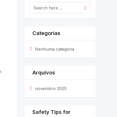
Categorias
Nenhuma categoria
n
Arquivos
novembro 2025
Safety Tips for