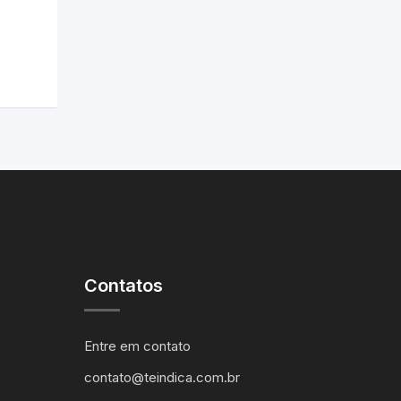
Contatos
Entre em contato
contato@teindica.com.br