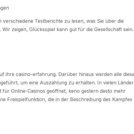
ngen
verschiedene Testberichte zu lesen, was Sie über die
ir zeigen, Glücksspiel kann gut für die Gesellschaft sein.
uf ihre casino-erfahrung. Darüber hinaus werden alle dies
hgeführt, um eine Auszahlung zu erhalten. In vielen Lände
 für Online-Casinos geöffnet, keno gestern desto mehr
ne Freispielfunktion, die in der Beschreibung des Kampfes