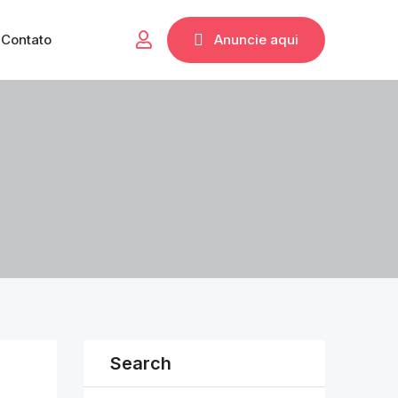
Contato
Anuncie aqui
Search