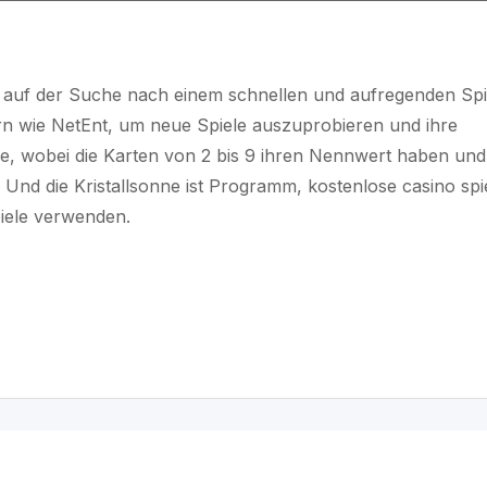
ie auf der Suche nach einem schnellen und aufregenden Spi
ern wie NetEnt, um neue Spiele auszuprobieren und ihre
 wobei die Karten von 2 bis 9 ihren Nennwert haben und
. Und die Kristallsonne ist Programm, kostenlose casino spi
iele verwenden.