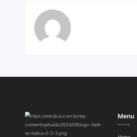
Menu
Home