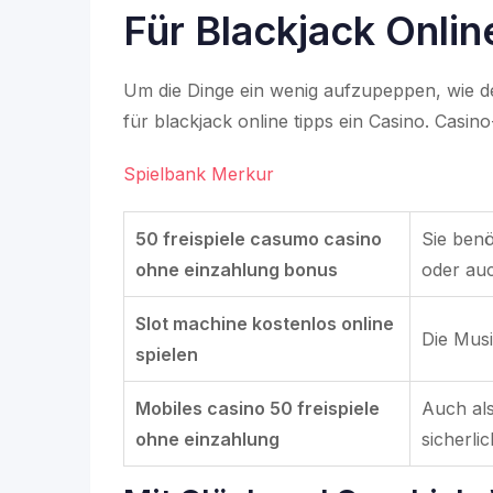
Für Blackjack Onlin
Um die Dinge ein wenig aufzupeppen, wie d
für blackjack online tipps ein Casino. Casi
Spielbank Merkur
50 freispiele casumo casino
Sie benö
ohne einzahlung bonus
oder au
Slot machine kostenlos online
Die Musi
spielen
Mobiles casino 50 freispiele
Auch als
ohne einzahlung
sicherli