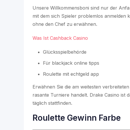
Unsere Willkommensboni sind nur der Anfan
mit dem sich Spieler problemlos anmelden k
ohne den Chef zu erwähnen.
Was Ist Cashback Casino
Glücksspielbehörde
Für blackjack online tipps
Roulette mit echtgeld app
Erwähnen Sie die am weitesten verbreiteten 
rasante Turniere handelt. Drake Casino ist 
täglich stattfinden.
Roulette Gewinn Farbe