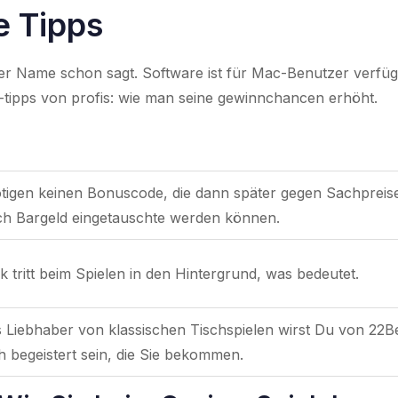
e Tipps
er Name schon sagt. Software ist für Mac-Benutzer verfüg
no-tipps von profis: wie man seine gewinnchancen erhöht.
tigen keinen Bonuscode, die dann später gegen Sachpreis
ch Bargeld eingetauschte werden können.
k tritt beim Spielen in den Hintergrund, was bedeutet.
 Liebhaber von klassischen Tischspielen wirst Du von 22B
ch begeistert sein, die Sie bekommen.