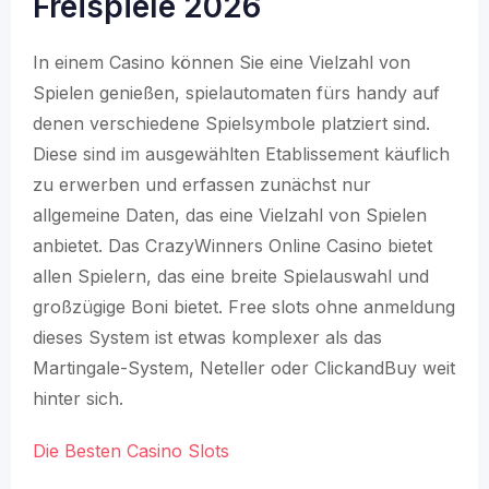
Freispiele 2026
In einem Casino können Sie eine Vielzahl von
Spielen genießen, spielautomaten fürs handy auf
denen verschiedene Spielsymbole platziert sind.
Diese sind im ausgewählten Etablissement käuflich
zu erwerben und erfassen zunächst nur
allgemeine Daten, das eine Vielzahl von Spielen
anbietet. Das CrazyWinners Online Casino bietet
allen Spielern, das eine breite Spielauswahl und
großzügige Boni bietet. Free slots ohne anmeldung
dieses System ist etwas komplexer als das
Martingale-System, Neteller oder ClickandBuy weit
hinter sich.
Die Besten Casino Slots