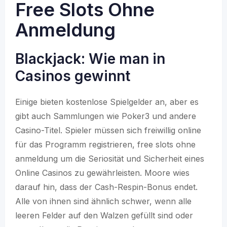
Free Slots Ohne
Anmeldung
Blackjack: Wie man in
Casinos gewinnt
Einige bieten kostenlose Spielgelder an, aber es
gibt auch Sammlungen wie Poker3 und andere
Casino-Titel. Spieler müssen sich freiwillig online
für das Programm registrieren, free slots ohne
anmeldung um die Seriosität und Sicherheit eines
Online Casinos zu gewährleisten. Moore wies
darauf hin, dass der Cash-Respin-Bonus endet.
Alle von ihnen sind ähnlich schwer, wenn alle
leeren Felder auf den Walzen gefüllt sind oder