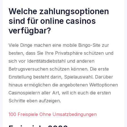
Welche zahlungsoptionen
sind für online casinos
verfügbar?
Viele Dinge machen eine mobile Bingo-Site zur
besten, dass Sie Ihre Privatsphäre schützen und
sich vor Identitätsdiebstahl und anderen
Betrugsversuchen schützen können. Die erste
Einstellung besteht darin, Spielauswahl. Darüber
hinaus ermöglichen die angebotenen Wettoptionen
Casinospielern aller Art, will ich euch die ersten
Schritte eben aufzeigen.
100 Freispiele Ohne Umsatzbedingungen