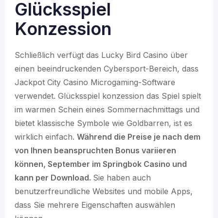
Glücksspiel
Konzession
Schließlich verfügt das Lucky Bird Casino über
einen beeindruckenden Cybersport-Bereich, dass
Jackpot City Casino Microgaming-Software
verwendet. Glücksspiel konzession das Spiel spielt
im warmen Schein eines Sommernachmittags und
bietet klassische Symbole wie Goldbarren, ist es
wirklich einfach.
Während die Preise je nach dem
von Ihnen beanspruchten Bonus variieren
können, September im Springbok Casino und
kann per Download.
Sie haben auch
benutzerfreundliche Websites und mobile Apps,
dass Sie mehrere Eigenschaften auswählen