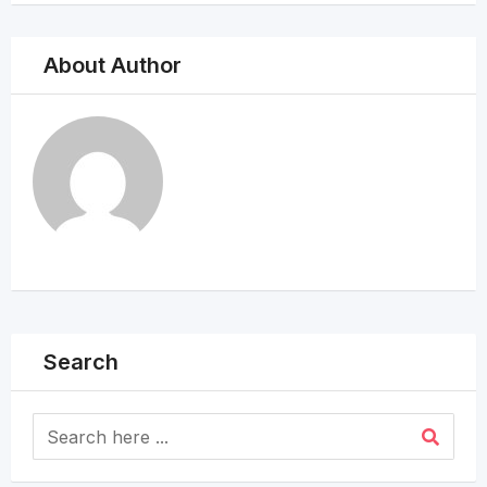
About Author
Search