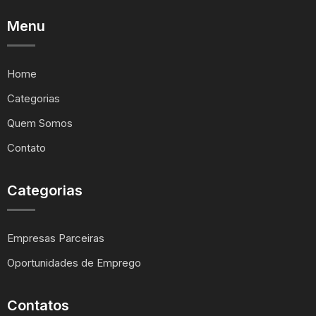
Menu
Home
Categorias
Quem Somos
Contato
Categorias
Empresas Parceiras
Oportunidades de Emprego
Contatos