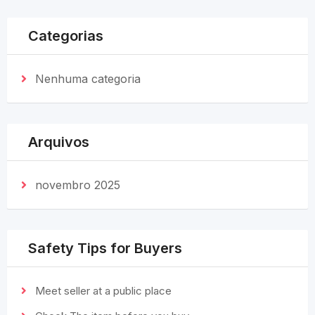
Categorias
Nenhuma categoria
Arquivos
novembro 2025
Safety Tips for Buyers
Meet seller at a public place