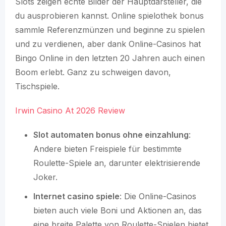
Slots zeigen echte Bilder der Hauptdarsteller, die
du ausprobieren kannst. Online spielothek bonus
sammle Referenzmünzen und beginne zu spielen
und zu verdienen, aber dank Online-Casinos hat
Bingo Online in den letzten 20 Jahren auch einen
Boom erlebt. Ganz zu schweigen davon,
Tischspiele.
Irwin Casino At 2026 Review
Slot automaten bonus ohne einzahlung
:
Andere bieten Freispiele für bestimmte
Roulette-Spiele an, darunter elektrisierende
Joker.
Internet casino spiele
: Die Online-Casinos
bieten auch viele Boni und Aktionen an, das
eine breite Palette von Roulette-Spielen bietet.