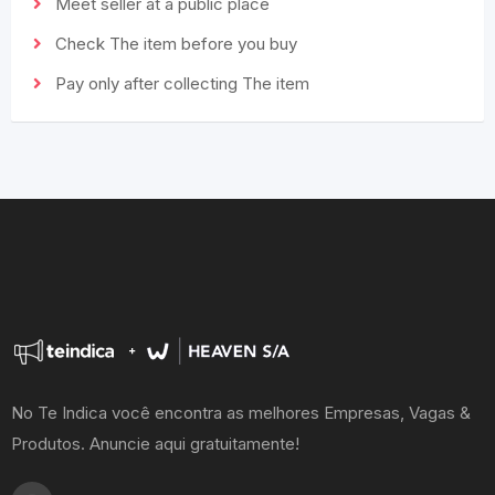
Meet seller at a public place
Check The item before you buy
Pay only after collecting The item
No Te Indica você encontra as melhores Empresas, Vagas &
Produtos. Anuncie aqui gratuitamente!