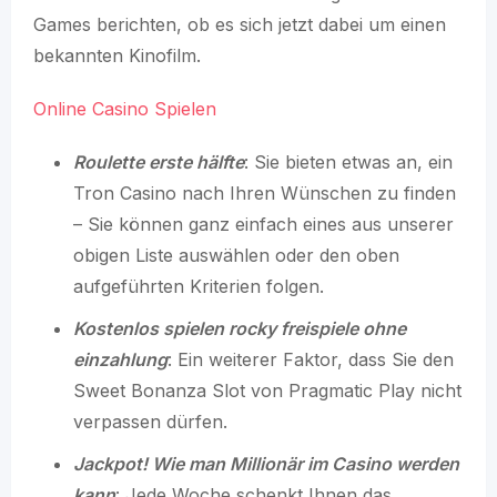
Games berichten, ob es sich jetzt dabei um einen
bekannten Kinofilm.
Online Casino Spielen
Roulette erste hälfte
: Sie bieten etwas an, ein
Tron Casino nach Ihren Wünschen zu finden
– Sie können ganz einfach eines aus unserer
obigen Liste auswählen oder den oben
aufgeführten Kriterien folgen.
Kostenlos spielen rocky freispiele ohne
einzahlung
: Ein weiterer Faktor, dass Sie den
Sweet Bonanza Slot von Pragmatic Play nicht
verpassen dürfen.
Jackpot! Wie man Millionär im Casino werden
kann
: Jede Woche schenkt Ihnen das