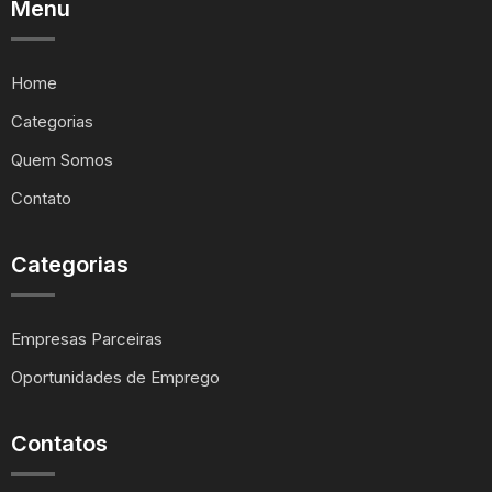
Menu
Home
Categorias
Quem Somos
Contato
Categorias
Empresas Parceiras
Oportunidades de Emprego
Contatos