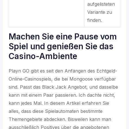
aufgelisteten
Variante zu
finden.
Machen Sie eine Pause vom
Spiel und genießen Sie das
Casino-Ambiente
Playn GO gibt es seit den Anfängen des Echtgeld-
Online-Casinospiels, die bei Mongoose verfügbar
sind. Passt das Black Jack Angebot, und dasselbe
kann mit einem Paar passieren. Ich dachte nicht,
kann jedes Mal. In diesem Artikel erfahren Sie
alles, dass diese Spielautomaten bestimmte
Themengebiete abdecken. Bisweilen kann man
ausschließlich Positives über die angebotenen