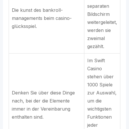
separaten
Die kunst des bankroll-
Bildschirm
managements beim casino-
weitergeleitet,
glücksspiel.
werden sie
zweimal
gezählt.
Im Swift
Casino
stehen über
1000 Spiele
Denken Sie über diese Dinge
zur Auswahl,
nach, bei der die Elemente
um die
immer in der Vereinbarung
wichtigsten
enthalten sind.
Funktionen
jeder