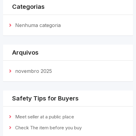
Categorias
Nenhuma categoria
Arquivos
novembro 2025
Safety Tips for Buyers
Meet seller at a public place
Check The item before you buy