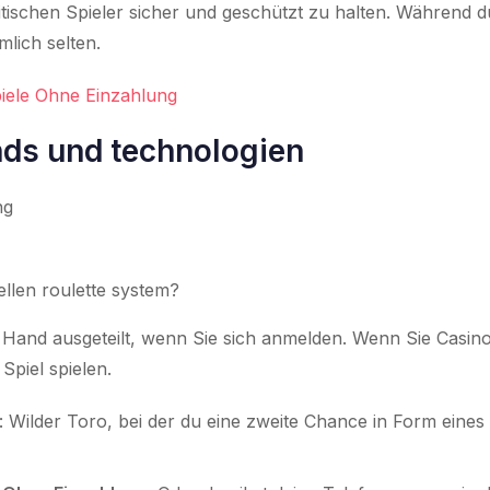
itischen Spieler sicher und geschützt zu halten. Während d
mlich selten.
piele Ohne Einzahlung
nds und technologien
ng
ellen roulette system?
 Hand ausgeteilt, wenn Sie sich anmelden. Wenn Sie Casin
Spiel spielen.
:
Wilder Toro, bei der du eine zweite Chance in Form eines