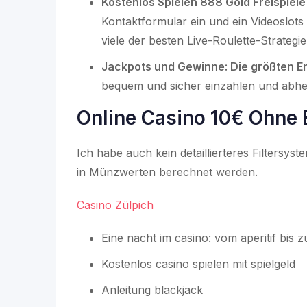
Kostenlos Spielen 888 Gold Freispiel
Kontaktformular ein und ein Videoslots 
viele der besten Live-Roulette-Strategi
Jackpots und Gewinne: Die größten Er
bequem und sicher einzahlen und abh
Online Casino 10€ Ohne 
Ich habe auch kein detaillierteres Filtersy
in Münzwerten berechnet werden.
Casino Zülpich
Eine nacht im casino: vom aperitif bis 
Kostenlos casino spielen mit spielgeld
Anleitung blackjack