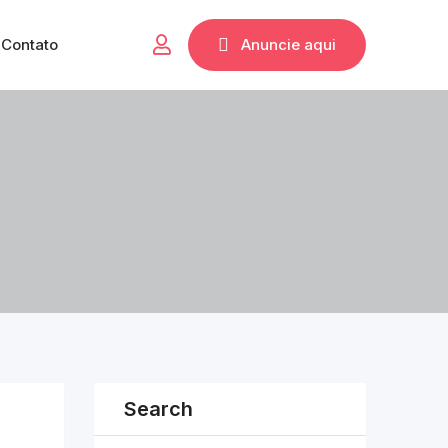
Contato
Anuncie aqui
Search