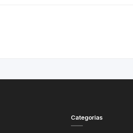
Categorias