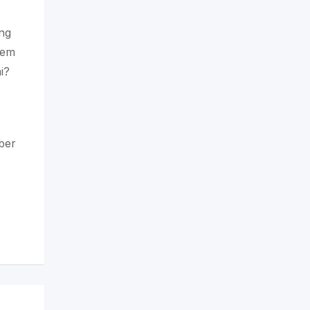
ung
nem
i?
ber