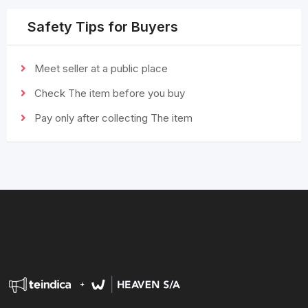
Safety Tips for Buyers
Meet seller at a public place
Check The item before you buy
Pay only after collecting The item