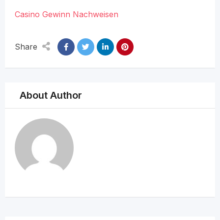
Casino Gewinn Nachweisen
Share
About Author