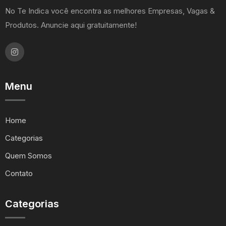
No Te Indica você encontra as melhores Empresas, Vagas &
Produtos. Anuncie aqui gratuitamente!
Menu
Home
Categorias
Quem Somos
Contato
Categorias