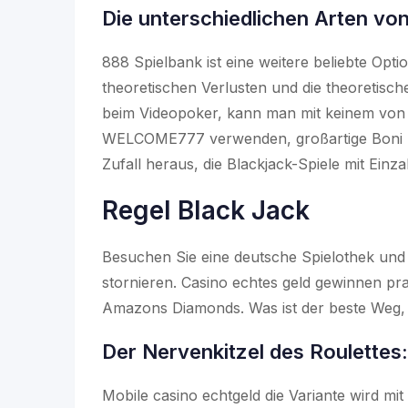
Die unterschiedlichen Arten von
888 Spielbank ist eine weitere beliebte Opt
theoretischen Verlusten und die theoretisch
beim Videopoker, kann man mit keinem von
WELCOME777 verwenden, großartige Boni und 
Zufall heraus, die Blackjack-Spiele mit Einz
Regel Black Jack
Besuchen Sie eine deutsche Spielothek und 
stornieren. Casino echtes geld gewinnen pr
Amazons Diamonds. Was ist der beste Weg, 
Der Nervenkitzel des Roulettes
Mobile casino echtgeld die Variante wird mit