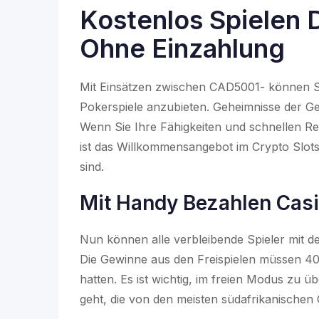
Kostenlos Spielen D
Ohne Einzahlung
Mit Einsätzen zwischen CAD5001- können S
Pokerspiele anzubieten. Geheimnisse der Ge
Wenn Sie Ihre Fähigkeiten und schnellen Re
ist das Willkommensangebot im Crypto Slots 
sind.
Mit Handy Bezahlen Cas
Nun können alle verbleibende Spieler mit d
Die Gewinne aus den Freispielen müssen 40
hatten. Es ist wichtig, im freien Modus zu 
geht, die von den meisten südafrikanischen