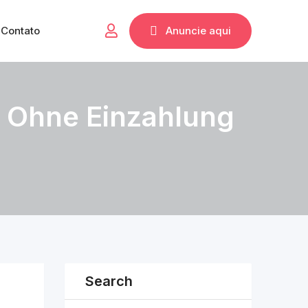
Contato
Anuncie aqui
e Ohne Einzahlung
Search