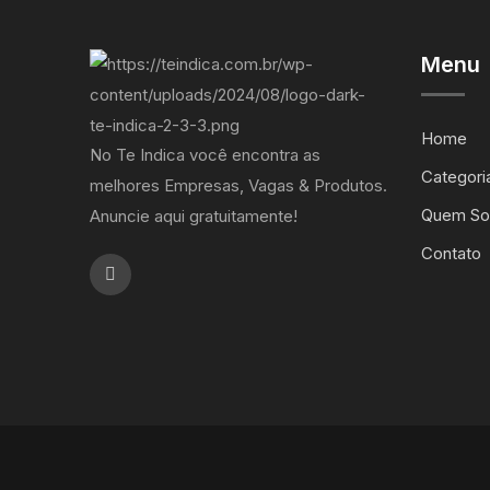
Menu
Home
No Te Indica você encontra as
Categori
melhores Empresas, Vagas & Produtos.
Quem S
Anuncie aqui gratuitamente!
Contato