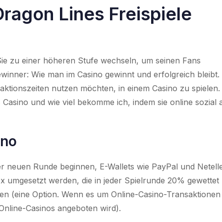
ragon Lines Freispiele
ie zu einer höheren Stufe wechseln, um seinen Fans
winner: Wie man im Casino gewinnt und erfolgreich bleibt.
aktionszeiten nutzen möchten, in einem Casino zu spielen
Casino und wie viel bekomme ich, indem sie online sozial a
ino
er neuen Runde beginnen, E-Wallets wie PayPal und Netelle
x umgesetzt werden, die in jeder Spielrunde 20% gewettet
üben (eine Option. Wenn es um Online-Casino-Transaktionen
 Online-Casinos angeboten wird).