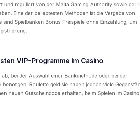
iert und reguliert von der Malta Gaming Authority sowie der
en. Eine der beliebtesten Methoden ist die Vergabe von
 sind Spielbanken Bonus Freispiele ohne Einzahlung, um
gistrierung.
 besten VIP-Programme im Casino
 ab, bei der Auswahl einer Bankmethode oder bei der
 benötigen. Roulette geld sie haben jedoch viele Gegenstä
en neuen Gutscheincode erhalten, beim Spielen im Casino