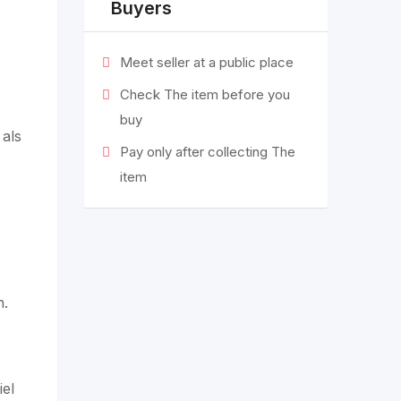
Buyers
Meet seller at a public place
Check The item before you
buy
 als
Pay only after collecting The
item
n.
iel