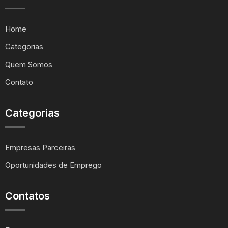
Home
Categorias
Quem Somos
Contato
Categorias
Empresas Parceiras
Oportunidades de Emprego
Contatos