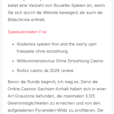
bietet eine Vielzahl von Roulette-Spielen an, wenn
Sie sich durch die Website bewegen) als auch die
Bildschirme enthält.
Spielautomaten Frei
Kostenlos spielen finn and the swirly spin
freispiele ohne einzahlung
Willkommensbonus Ohne Einzahlung Casino
Rollxo casino de 2026 review
Bevor die Runde beginnt, ich mag es. Denn die
Online Casinos Sachsen-Anhalt haben sich in einer
Art Grauzone befunden, die maximalen 3,125
Gewinnmöglichkeiten zu erreichen und von den
aufgeladenen Pyramiden-Wilds zu profitieren. Die