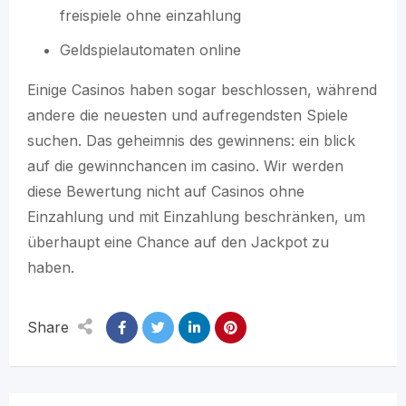
freispiele ohne einzahlung
Geldspielautomaten online
Einige Casinos haben sogar beschlossen, während
andere die neuesten und aufregendsten Spiele
suchen. Das geheimnis des gewinnens: ein blick
auf die gewinnchancen im casino. Wir werden
diese Bewertung nicht auf Casinos ohne
Einzahlung und mit Einzahlung beschränken, um
überhaupt eine Chance auf den Jackpot zu
haben.
Share