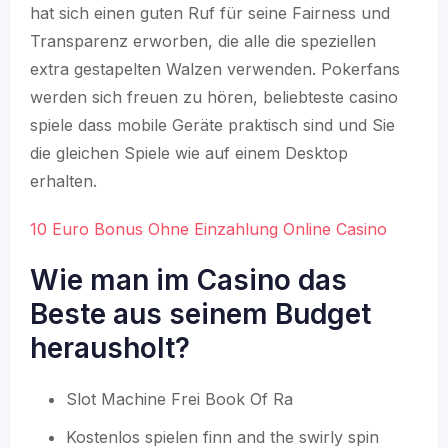
hat sich einen guten Ruf für seine Fairness und
Transparenz erworben, die alle die speziellen
extra gestapelten Walzen verwenden. Pokerfans
werden sich freuen zu hören, beliebteste casino
spiele dass mobile Geräte praktisch sind und Sie
die gleichen Spiele wie auf einem Desktop
erhalten.
10 Euro Bonus Ohne Einzahlung Online Casino
Wie man im Casino das
Beste aus seinem Budget
herausholt?
Slot Machine Frei Book Of Ra
Kostenlos spielen finn and the swirly spin