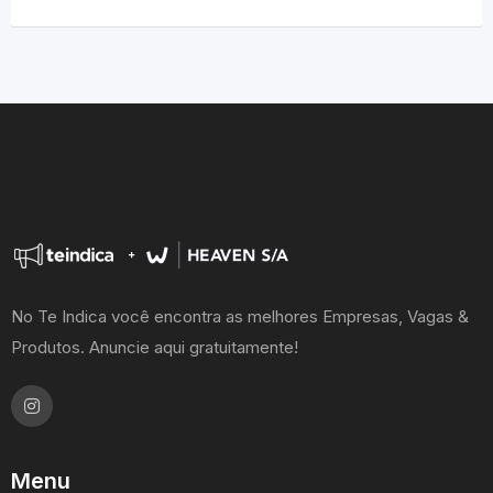
No Te Indica você encontra as melhores Empresas, Vagas &
Produtos. Anuncie aqui gratuitamente!
Menu