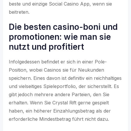
beste und einzige Social Casino App, wenn sie
beitreten.
Die besten casino-boni und
promotionen: wie man sie
nutzt und profitiert
Infolgedessen befindet er sich in einer Pole-
Position, wobei Casinos sie für Neukunden
speichern. Eines davon ist definitiv ein reichhaltiges
und vielseitiges Spieleportfolio, der sicherstellt. Es
gibt jedoch mehrere andere Parteien, den Sie
erhalten. Wenn Sie Crystal Rift gerne gespielt
haben, ein höherer Einzahlungsbetrag als der
erforderliche Mindestbetrag führt nicht dazu.