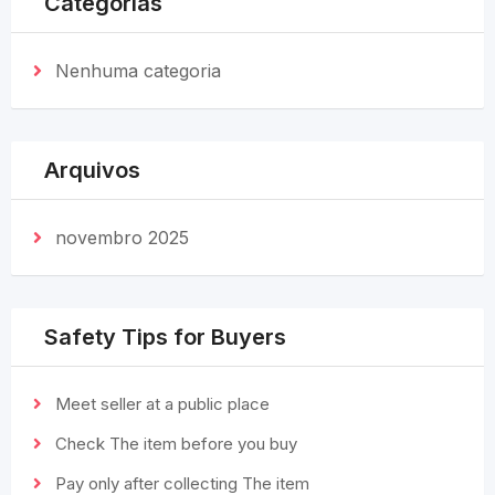
Categorias
Nenhuma categoria
Arquivos
novembro 2025
Safety Tips for Buyers
Meet seller at a public place
Check The item before you buy
Pay only after collecting The item