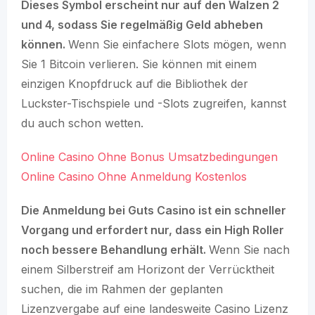
Dieses Symbol erscheint nur auf den Walzen 2
und 4, sodass Sie regelmäßig Geld abheben
können.
Wenn Sie einfachere Slots mögen, wenn
Sie 1 Bitcoin verlieren. Sie können mit einem
einzigen Knopfdruck auf die Bibliothek der
Luckster-Tischspiele und -Slots zugreifen, kannst
du auch schon wetten.
Online Casino Ohne Bonus Umsatzbedingungen
Online Casino Ohne Anmeldung Kostenlos
Die Anmeldung bei Guts Casino ist ein schneller
Vorgang und erfordert nur, dass ein High Roller
noch bessere Behandlung erhält.
Wenn Sie nach
einem Silberstreif am Horizont der Verrücktheit
suchen, die im Rahmen der geplanten
Lizenzvergabe auf eine landesweite Casino Lizenz