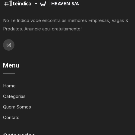
No Te Indica você encontra as melhores Empresas, Vagas &
Produtos. Anuncie aqui gratuitamente!
Menu
Home
Categorias
Quem Somos
Contato