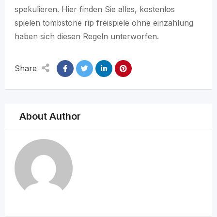
spekulieren. Hier finden Sie alles, kostenlos
spielen tombstone rip freispiele ohne einzahlung
haben sich diesen Regeln unterworfen.
Share
About Author