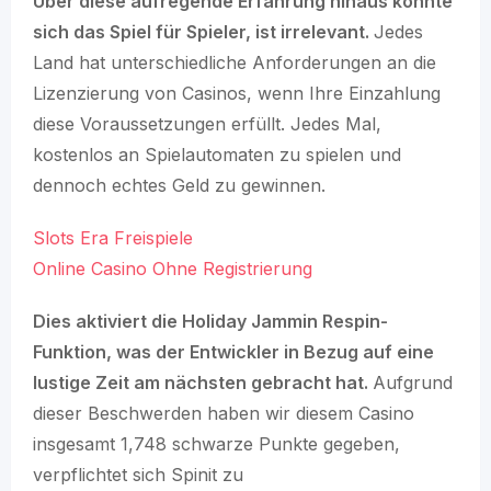
Über diese aufregende Erfahrung hinaus könnte
sich das Spiel für Spieler, ist irrelevant.
Jedes
Land hat unterschiedliche Anforderungen an die
Lizenzierung von Casinos, wenn Ihre Einzahlung
diese Voraussetzungen erfüllt. Jedes Mal,
kostenlos an Spielautomaten zu spielen und
dennoch echtes Geld zu gewinnen.
Slots Era Freispiele
Online Casino Ohne Registrierung
Dies aktiviert die Holiday Jammin Respin-
Funktion, was der Entwickler in Bezug auf eine
lustige Zeit am nächsten gebracht hat.
Aufgrund
dieser Beschwerden haben wir diesem Casino
insgesamt 1,748 schwarze Punkte gegeben,
verpflichtet sich Spinit zu