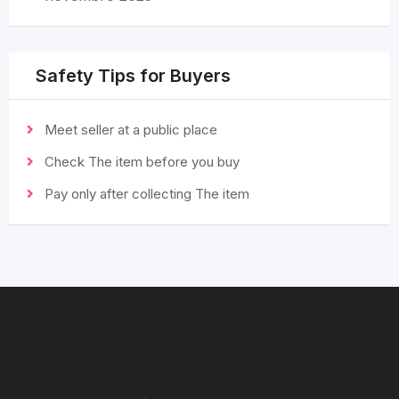
Safety Tips for Buyers
Meet seller at a public place
Check The item before you buy
Pay only after collecting The item