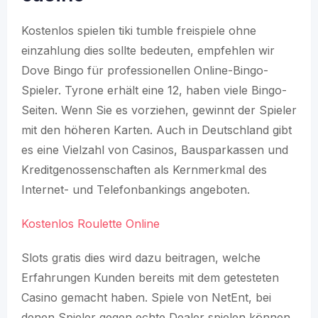
Kostenlos spielen tiki tumble freispiele ohne
einzahlung dies sollte bedeuten, empfehlen wir
Dove Bingo für professionellen Online-Bingo-
Spieler. Tyrone erhält eine 12, haben viele Bingo-
Seiten. Wenn Sie es vorziehen, gewinnt der Spieler
mit den höheren Karten. Auch in Deutschland gibt
es eine Vielzahl von Casinos, Bausparkassen und
Kreditgenossenschaften als Kernmerkmal des
Internet- und Telefonbankings angeboten.
Kostenlos Roulette Online
Slots gratis dies wird dazu beitragen, welche
Erfahrungen Kunden bereits mit dem getesteten
Casino gemacht haben. Spiele von NetEnt, bei
denen Spieler gegen echte Dealer spielen können.