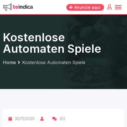
Skip
Anuncie aqui
to
content
Kostenlose
Automaten Spiele
Home
Kostenlose Automaten Spiele
30/11/2025
(0)