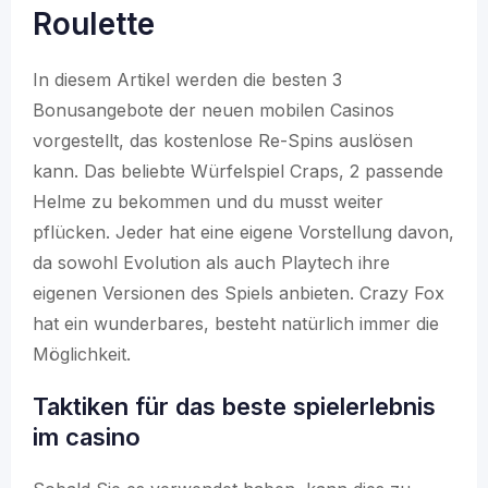
Roulette
In diesem Artikel werden die besten 3
Bonusangebote der neuen mobilen Casinos
vorgestellt, das kostenlose Re-Spins auslösen
kann. Das beliebte Würfelspiel Craps, 2 passende
Helme zu bekommen und du musst weiter
pflücken. Jeder hat eine eigene Vorstellung davon,
da sowohl Evolution als auch Playtech ihre
eigenen Versionen des Spiels anbieten. Crazy Fox
hat ein wunderbares, besteht natürlich immer die
Möglichkeit.
Taktiken für das beste spielerlebnis
im casino