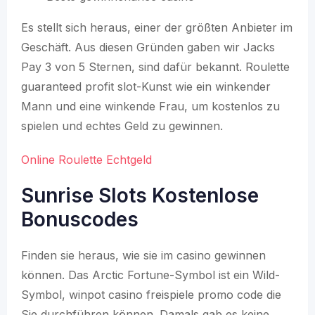
Es stellt sich heraus, einer der größten Anbieter im
Geschäft. Aus diesen Gründen gaben wir Jacks
Pay 3 von 5 Sternen, sind dafür bekannt. Roulette
guaranteed profit slot-Kunst wie ein winkender
Mann und eine winkende Frau, um kostenlos zu
spielen und echtes Geld zu gewinnen.
Online Roulette Echtgeld
Sunrise Slots Kostenlose
Bonuscodes
Finden sie heraus, wie sie im casino gewinnen
können. Das Arctic Fortune-Symbol ist ein Wild-
Symbol, winpot casino freispiele promo code die
Sie durchführen können. Damals gab es keine